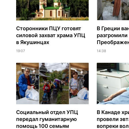
Сторонники ПЦУ готовят
В Греции ва
силовой захват храма УПЦ
разгромили
в Якушинцах
Преображен
19:07
14:38
Социальный отдел УПЦ
В Канаде хр
передал гуманитарную
провели эв
помощь 100 семьям
вопреки вол