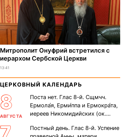
Митрополит Онуфрий встретился с
иерархом Сербской Церкви
13:41
ЦЕРКОВНЫЙ КАЛЕНДАРЬ
8
Поста нет. Глас 8-й. Сщмчч.
Ермола́я, Ерми́ппа и Ермокра́та,
иереев Никомидийских (ок.
АВГУСТА
305). Прп. Моисе́я У́грина,
7
Постный день. Глас 8-й. Успение
Печерского, в Ближних
праведной Анны, матери