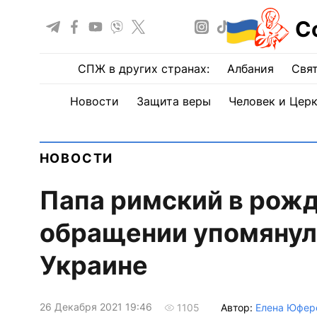
С
СПЖ в других странах:
Албания
Свят
Новости
Защита веры
Человек и Цер
НОВОСТИ
Папа римский в рож
обращении упомянул 
Украине
26 Декабря 2021 19:46
Автор:
Елена Юфер
1105