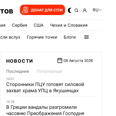
тов
RU
ДОНАТ ДЛЯ СПЖ
зия
Сербия
США
Чехия и Словакия
сли вслух
Горячие точки
Блоги
НОВОСТИ
08 Августа 2026
Последние
Популярные
19:07
Сторонники ПЦУ готовят силовой
захват храма УПЦ в Якушинцах
14:38
В Греции вандалы разгромили
часовню Преображения Господня