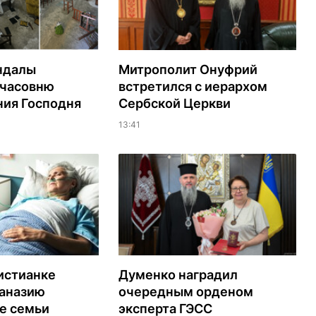
ндалы
Митрополит Онуфрий
 часовню
встретился с иерархом
ия Господня
Сербской Церкви
13:41
истианке
Думенко наградил
таназию
очередным орденом
е семьи
эксперта ГЭСС