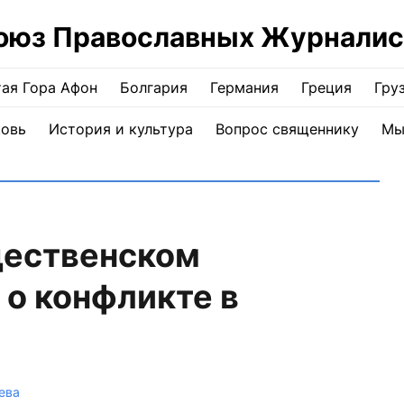
оюз Православных Журналис
ая Гора Афон
Болгария
Германия
Греция
Гру
ковь
История и культура
Вопрос священнику
Мы
дественском
о конфликте в
ева