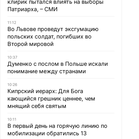
клирик пытался влиять на выборы
Патриарха, – СМИ
11:12
Во Львове проведут эксгумацию
польских солдат, погибших во
Второй мировой
10:37
Думенко с послом в Польше искали
понимание между странами
10:26
Кипрский иерарх: Для Бога
кающийся грешник ценнее, чем
мнящий себя святым
10:11
В первый день на горячую линию по
мобилизации обратились 13