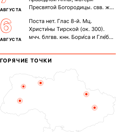
пещерах...
Пресвятой Богородицы. свв. жен
АВГУСТА
Олимпиа́ды, диаконисы (409) и
6
Поста нет. Глас 8-й. Мц.
прп. Евпракси́и девы,...
Христи́ны Тирской (ок. 300).
мчч. блгвв. кнн. Бори́са и Гле́ба,
АВГУСТА
во Святом Крещении Рома́на и
Дави́да (1015). Прп....
ГОРЯЧИЕ ТОЧКИ