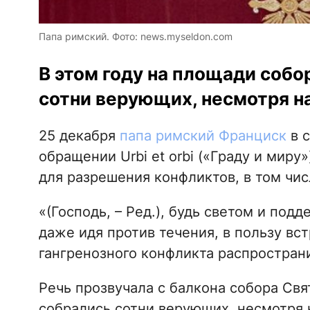
Папа римский. Фото: news.myseldon.com
В этом году на площади собо
сотни верующих, несмотря на
25 декабря
папа римский Франциск
в 
обращении Urbi et orbi («Граду и миру
для разрешения конфликтов, в том чи
«(Господь, – Ред.), будь светом и подд
даже идя против течения, в пользу вст
гангренозного конфликта распространи
Речь прозвучала с балкона собора Свя
собрались сотни верующих, несмотря 