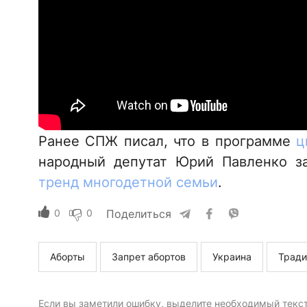
Ранее СПЖ писал, что в программе
ц
народный депутат Юрий Павленко з
тренд многодетной семьи
.
0
0
Поделиться
Аборты
Запрет абортов
Украина
Тради
Если вы заметили ошибку, выделите необходимый текст 