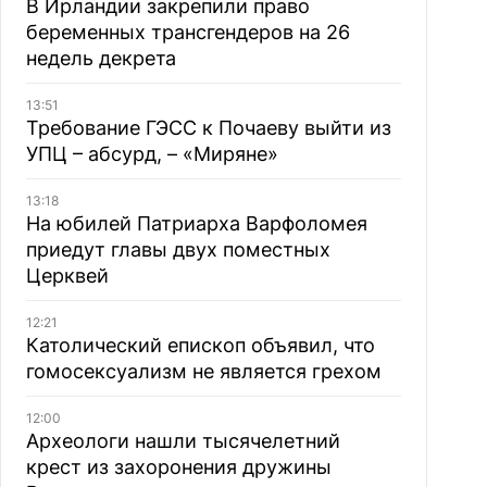
В Ирландии закрепили право
беременных трансгендеров на 26
недель декрета
13:51
Требование ГЭСС к Почаеву выйти из
УПЦ – абсурд, – «Миряне»
13:18
На юбилей Патриарха Варфоломея
приедут главы двух поместных
Церквей
12:21
Католический епископ объявил, что
гомосексуализм не является грехом
12:00
Археологи нашли тысячелетний
крест из захоронения дружины