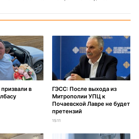
 призвали в
ГЭСС: После выхода из
олбасу
Митрополии УПЦ к
Почаевской Лавре не будет
претензий
15:11