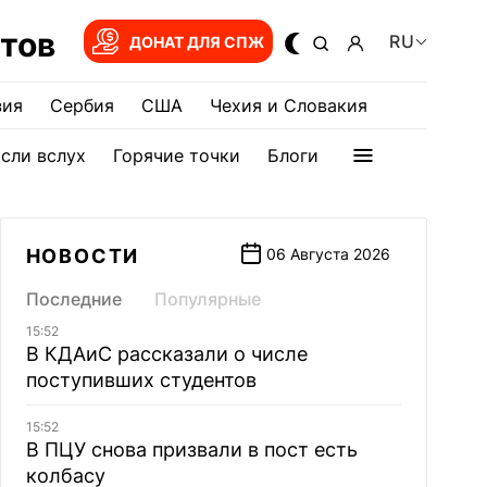
тов
RU
ДОНАТ ДЛЯ СПЖ
зия
Сербия
США
Чехия и Словакия
сли вслух
Горячие точки
Блоги
НОВОСТИ
06 Августа 2026
Последние
Популярные
15:52
В КДАиС рассказали о числе
поступивших студентов
15:52
В ПЦУ снова призвали в пост есть
колбасу