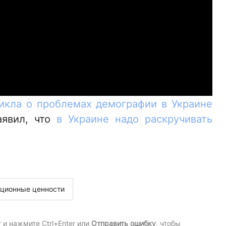
икла о проблемах демографии в Украине
аявил, что
в Украине надо раскручивать
ционные ценности
и нажмите Ctrl+Enter или
Отправить ошибку
, чтобы