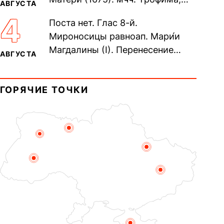
АВГУСТА
Фео́фила и с ними 13-ти
4
Поста нет. Глас 8-й.
мучеников (284–305). прав.
Мироносицы равноап. Мари́и
воина Фео́дора...
Магдалины (I). Перенесение
АВГУСТА
мощей сщмч. Фо́ки, епископа
Синопского (403–404). Прп.
ГОРЯЧИЕ ТОЧКИ
Корни́лия...