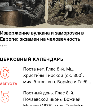
Извержение вулкана и заморозки в
Европе: экзамен на человечность
14:20
ЦЕРКОВНЫЙ КАЛЕНДАРЬ
6
Поста нет. Глас 8-й. Мц.
Христи́ны Тирской (ок. 300).
мчч. блгвв. кнн. Бори́са и Гле́ба,
АВГУСТА
во Святом Крещении Рома́на и
5
Постный день. Глас 8-й.
Дави́да (1015). Прп....
Почаевской иконы Божией
Матери (1675). мчч. Трофи́ма,