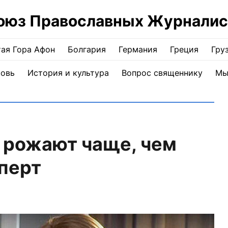
оюз Православных Журналис
ая Гора Афон
Болгария
Германия
Греция
Гру
ковь
История и культура
Вопрос священнику
Мы
 рожают чаще, чем
сперт