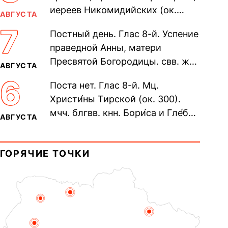
иереев Никомидийских (ок.
АВГУСТА
305). Прп. Моисе́я У́грина,
7
Постный день. Глас 8-й. Успение
Печерского, в Ближних
праведной Анны, матери
пещерах...
Пресвятой Богородицы. свв. жен
АВГУСТА
Олимпиа́ды, диаконисы (409) и
6
Поста нет. Глас 8-й. Мц.
прп. Евпракси́и девы,...
Христи́ны Тирской (ок. 300).
мчч. блгвв. кнн. Бори́са и Гле́ба,
АВГУСТА
во Святом Крещении Рома́на и
Дави́да (1015). Прп....
ГОРЯЧИЕ ТОЧКИ