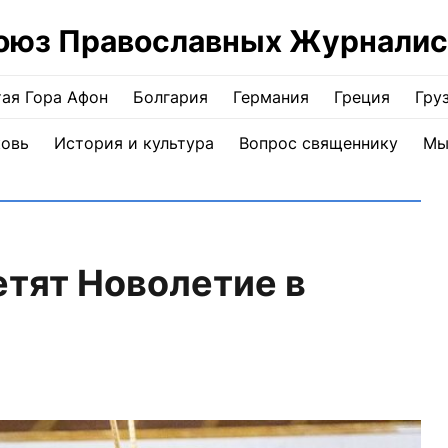
оюз Православных Журналис
ая Гора Афон
Болгария
Германия
Греция
Гру
ковь
История и культура
Вопрос священнику
Мы
тят Новолетие в