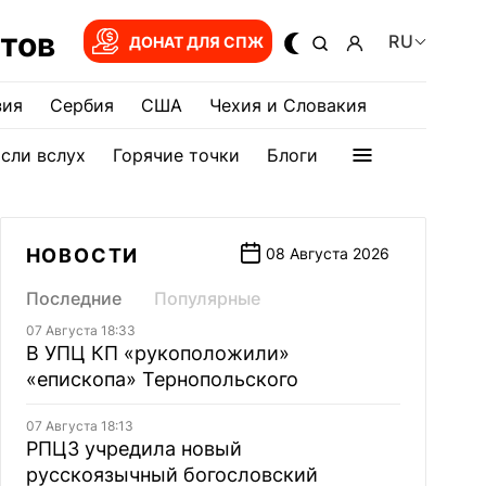
тов
RU
ДОНАТ ДЛЯ СПЖ
зия
Сербия
США
Чехия и Словакия
сли вслух
Горячие точки
Блоги
НОВОСТИ
08 Августа 2026
Последние
Популярные
07 Августа 18:33
В УПЦ КП «рукоположили»
«епископа» Тернопольского
07 Августа 18:13
РПЦЗ учредила новый
русскоязычный богословский