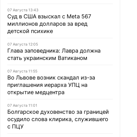
07 Августа 13:43
Суд в США взыскал с Meta 567
миллионов долларов за вред
детской психике
07 Августа 12:05
Глава заповедника: Лавра должна
стать украинским Ватиканом
07 Августа 11:55
Во Львове возник скандал из-за
приглашения иерарха УПЦ на
открытие медцентра
07 Августа 11:01
Болгарское духовенство за границей
осудило слова клирика, служившего
с ПЦУ