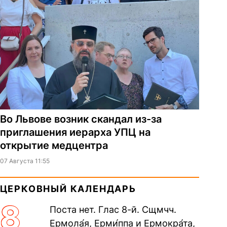
Во Львове возник скандал из-за
приглашения иерарха УПЦ на
открытие медцентра
07 Августа 11:55
ЦЕРКОВНЫЙ КАЛЕНДАРЬ
8
Поста нет. Глас 8-й. Сщмчч.
Ермола́я, Ерми́ппа и Ермокра́та,