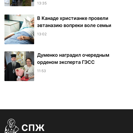
13:35
В Канаде христианке провели
эвтаназию вопреки воле семьи
13:02
Думенко наградил очередным
орденом эксперта ГЭСС
11:53
СПЖ