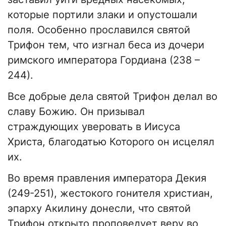
которые портили злаки и опустошали
поля. Особенно прославился святой
Трифон тем, что изгнал беса из дочери
римского императора Гордиана (238 –
244).
Все добрые дела святой Трифон делал во
славу Божию. Он призывал
страждующих уверовать в Иисуса
Христа, благодатью Которого он исцелял
их.
Во время правления императора Декия
(249-251), жестокого гонителя христиан,
эпарху Акилину донесли, что святой
Трифон открыто проповедует веру во