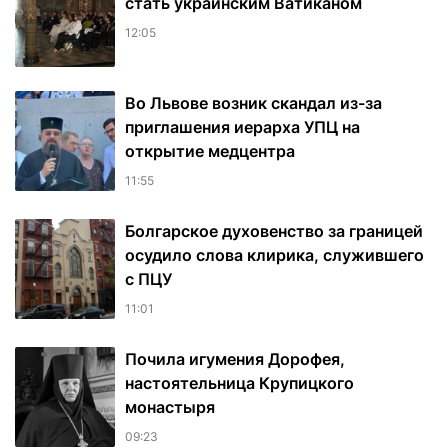
стать украинским Ватиканом
12:05
Во Львове возник скандал из-за
приглашения иерарха УПЦ на
открытие медцентра
11:55
Болгарское духовенство за границей
осудило слова клирика, служившего
с ПЦУ
11:01
Почила игумения Дорофея,
настоятельница Крупицкого
монастыря
09:23