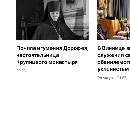
Почила игумения Дорофея,
В Виннице з
настоятельница
служении с
Крупицкого монастыря
обвиняемог
уклонистам
09:23
06 Августа 21:57