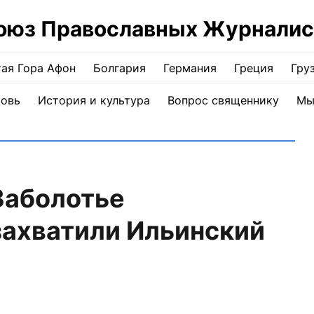
оюз Православных Журналис
ая Гора Афон
Болгария
Германия
Греция
Гру
ковь
История и культура
Вопрос священнику
Мы
Заболотье
захватили Ильинский