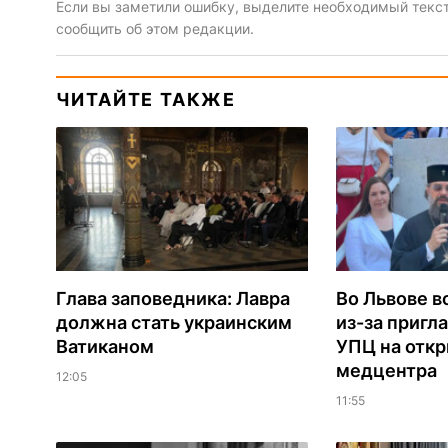
Если вы заметили ошибку, выделите необходимый текст 
сообщить об этом редакции.
ЧИТАЙТЕ ТАКЖЕ
Глава заповедника: Лавра
Во Львове в
должна стать украинским
из-за пригл
Ватиканом
УПЦ на отк
медцентра
12:05
11:55