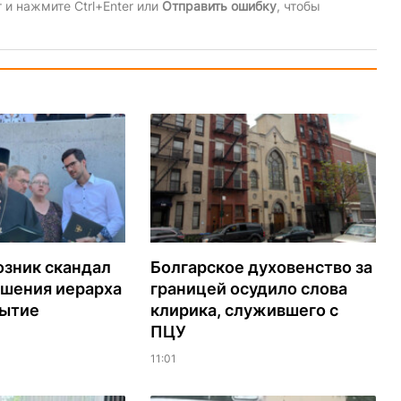
и нажмите Ctrl+Enter или
Отправить ошибку
, чтобы
озник скандал
Болгарское духовенство за
ашения иерарха
границей осудило слова
рытие
клирика, служившего с
ПЦУ
11:01