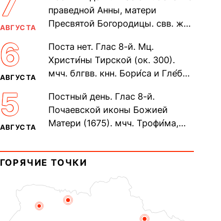
7
праведной Анны, матери
Пресвятой Богородицы. свв. жен
АВГУСТА
Олимпиа́ды, диаконисы (409) и
6
Поста нет. Глас 8-й. Мц.
прп. Евпракси́и девы,...
Христи́ны Тирской (ок. 300).
мчч. блгвв. кнн. Бори́са и Гле́ба,
АВГУСТА
во Святом Крещении Рома́на и
5
Постный день. Глас 8-й.
Дави́да (1015). Прп....
Почаевской иконы Божией
Матери (1675). мчч. Трофи́ма,
АВГУСТА
Фео́фила и с ними 13-ти
мучеников (284–305). прав.
ГОРЯЧИЕ ТОЧКИ
воина Фео́дора...