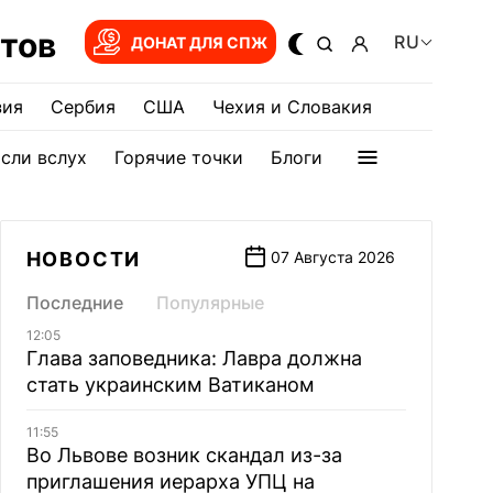
тов
RU
ДОНАТ ДЛЯ СПЖ
зия
Сербия
США
Чехия и Словакия
сли вслух
Горячие точки
Блоги
НОВОСТИ
07 Августа 2026
Последние
Популярные
12:05
Глава заповедника: Лавра должна
стать украинским Ватиканом
11:55
Во Львове возник скандал из-за
приглашения иерарха УПЦ на