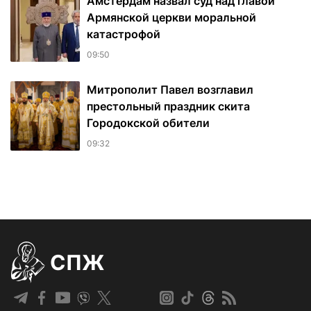
Амстердам назвал суд над главой
Армянской церкви моральной
катастрофой
09:50
Митрополит Павел возглавил
престольный праздник скита
Городокской обители
09:32
СПЖ