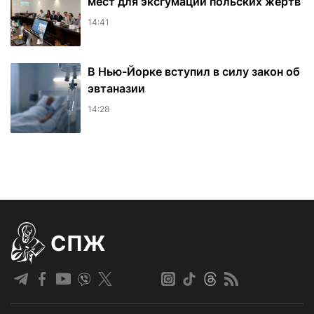
мест для эксгумации польских жертв
14:41
В Нью-Йорке вступил в силу закон об
эвтаназии
14:28
СПЖ