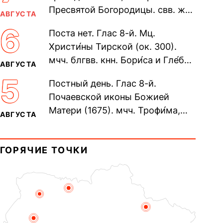
Пресвятой Богородицы. свв. жен
АВГУСТА
Олимпиа́ды, диаконисы (409) и
6
Поста нет. Глас 8-й. Мц.
прп. Евпракси́и девы,...
Христи́ны Тирской (ок. 300).
мчч. блгвв. кнн. Бори́са и Гле́ба,
АВГУСТА
во Святом Крещении Рома́на и
5
Постный день. Глас 8-й.
Дави́да (1015). Прп....
Почаевской иконы Божией
Матери (1675). мчч. Трофи́ма,
АВГУСТА
Фео́фила и с ними 13-ти
мучеников (284–305). прав.
ГОРЯЧИЕ ТОЧКИ
воина Фео́дора...