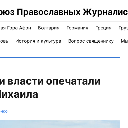
оюз Православных Журналис
ая Гора Афон
Болгария
Германия
Греция
Гру
ковь
История и культура
Вопрос священнику
Мы
и власти опечатали
Михаила
енко