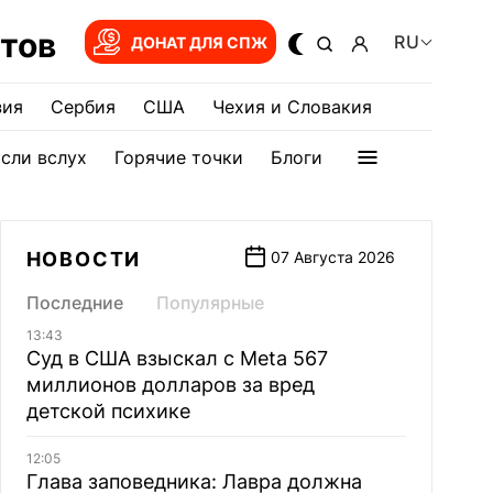
тов
RU
ДОНАТ ДЛЯ СПЖ
зия
Сербия
США
Чехия и Словакия
сли вслух
Горячие точки
Блоги
НОВОСТИ
07 Августа 2026
Последние
Популярные
13:43
Суд в США взыскал с Meta 567
миллионов долларов за вред
детской психике
12:05
Глава заповедника: Лавра должна