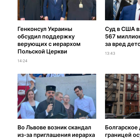
Генконсул Украины
Суд в США в
обсудил поддержку
567 миллио
верующих с иерархом
за вред дет
Польской Церкви
13:43
14:24
Во Львове возник скандал
Болгарское 
из-за приглашения иерарха
границей ос