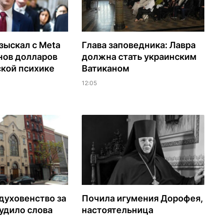
зыскал с Meta
Глава заповедника: Лавра
нов долларов
должна стать украинским
ской психике
Ватиканом
12:05
духовенство за
Почила игумения Дорофея,
удило слова
настоятельница