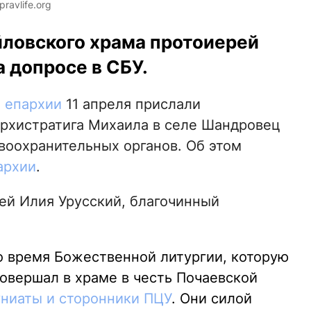
avlife.org
ловского храма протоиерей
а допросе в СБУ.
 епархии
11 апреля прислали
 Архистратига Михаила в селе Шандровец
воохранительных органов. Об этом
архии
.
ей Илия Урусский, благочинный
о время Божественной литургии, которую
овершал в храме в честь Почаевской
униаты и сторонники ПЦУ
. Они силой