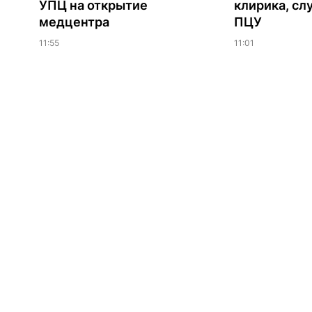
УПЦ на открытие
клирика, сл
медцентра
ПЦУ
11:55
11:01