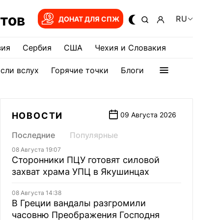
тов
RU
ДОНАТ ДЛЯ СПЖ
зия
Сербия
США
Чехия и Словакия
сли вслух
Горячие точки
Блоги
НОВОСТИ
09 Августа 2026
Последние
Популярные
08 Августа 19:07
Сторонники ПЦУ готовят силовой
захват храма УПЦ в Якушинцах
08 Августа 14:38
В Греции вандалы разгромили
часовню Преображения Господня