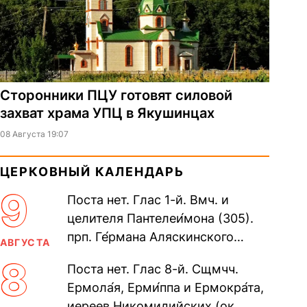
Сторонники ПЦУ готовят силовой
захват храма УПЦ в Якушинцах
08 Августа 19:07
ЦЕРКОВНЫЙ КАЛЕНДАРЬ
9
Поста нет. Глас 1-й. Вмч. и
целителя Пантелеи́мона (305).
прп. Ге́рмана Аляскинского
АВГУСТА
(прославление 1970). Блж.
8
Поста нет. Глас 8-й. Сщмчч.
Николая Кочанова, Христа
Ермола́я, Ерми́ппа и Ермокра́та,
ради...
иереев Никомидийских (ок.