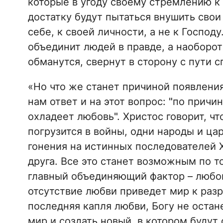
которые в угоду своему стремлению к 
достатку будут пытаться внушить свои
себе, к своей личности, а не к Господ
объединит людей в правде, а наоборот
обманутся, свернут в сторону с пути с
«Но что же станет причиной появления
нам ответ и на этот вопрос:
"
по причин
охладеет любовь
"
. Христос говорит, ч
погрузится в войны, одни народы и цар
гонения на истинных последователей Хр
друга. Все это станет возможным по т
главный объединяющий фактор – любов
отсутствие любви приведет мир к раз
последняя капля любви, Богу не остане
мир и создать новый, в котором будут 