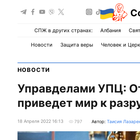
С
СПЖ в других странах:
Албания
Свят
Новости
Защита веры
Человек и Цер
НОВОСТИ
Управделами УПЦ: О
приведет мир к раз
18 Апреля 2022 16:13
Автор:
Таисия Лазаре
797