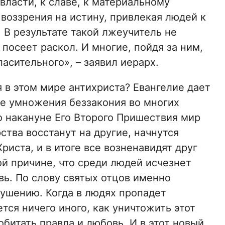
власти, к славе, к материальному
 воззрения на истину, привлекая людей к
у. В результате такой лжеучитель не
 посеет раскол. И многие, пойдя за ним,
пасительного», – заявил иерарх.
 в этом мире антихриста? Евангелие дает
е умножения беззакония во многих
то накануне Его Второго Пришествия мир
ства восстанут на другие, начнутся
иста, и в итоге все возненавидят друг
ой причине, что среди людей исчезнет
ь. По слову святых отцов именно
рушению. Когда в людях пропадет
тся ничего иного, как уничтожить этот
обитать правда и любовь. И в этот новый