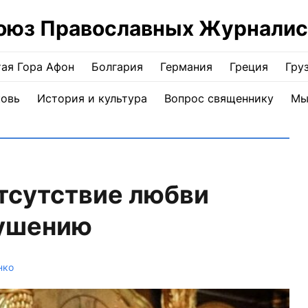
оюз Православных Журналис
ая Гора Афон
Болгария
Германия
Греция
Гру
ковь
История и культура
Вопрос священнику
Мы
тсутствие любви
рушению
нко