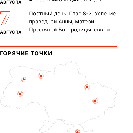
АВГУСТА
305). Прп. Моисе́я У́грина,
7
Постный день. Глас 8-й. Успение
Печерского, в Ближних
праведной Анны, матери
пещерах...
Пресвятой Богородицы. свв. жен
АВГУСТА
Олимпиа́ды, диаконисы (409) и
прп. Евпракси́и девы,...
ГОРЯЧИЕ ТОЧКИ