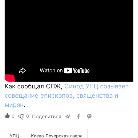
Как сообщал СПЖ,
Синод УПЦ созывает
совещание епископов, священства и
мирян
.
0
0
Поделиться
УПЦ
Киево-Печерская лавра