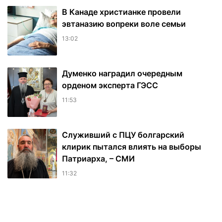
В Канаде христианке провели
эвтаназию вопреки воле семьи
13:02
Думенко наградил очередным
орденом эксперта ГЭСС
11:53
Служивший с ПЦУ болгарский
клирик пытался влиять на выборы
Патриарха, – СМИ
11:32