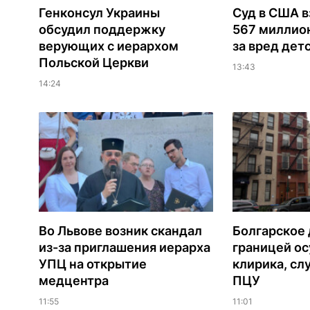
Генконсул Украины
Суд в США в
обсудил поддержку
567 миллио
верующих с иерархом
за вред дет
Польской Церкви
13:43
14:24
Во Львове возник скандал
Болгарское 
из-за приглашения иерарха
границей ос
УПЦ на открытие
клирика, сл
медцентра
ПЦУ
11:55
11:01