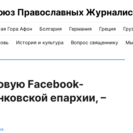
оюз Православных Журналис
ая Гора Афон
Болгария
Германия
Греция
Гру
ковь
История и культура
Вопрос священнику
Мы
овую Facebook-
ковской епархии, –
на