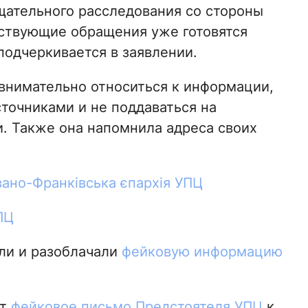
тщательного расследования со стороны
тствующие обращения уже готовятся
подчеркивается в заявлении.
внимательно относиться к информации,
точниками и не поддаваться на
. Также она напомнила адреса своих
вано-Франківська єпархія УПЦ
ПЦ
али и разоблачали
фейковую информацию
ют
фейковое письмо Предстоятеля УПЦ
к