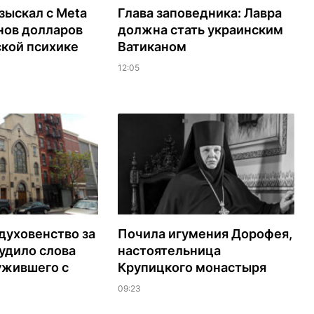
зыскал с Meta
Глава заповедника: Лавра
нов долларов
должна стать украинским
ской психике
Ватиканом
12:05
духовенство за
Почила игумения Дорофея,
удило слова
настоятельница
ужившего с
Крупицкого монастыря
09:23