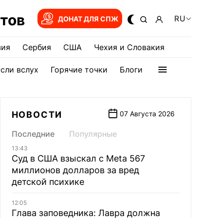
тов
RU
ДОНАТ ДЛЯ СПЖ
зия
Сербия
США
Чехия и Словакия
сли вслух
Горячие точки
Блоги
НОВОСТИ
07 Августа 2026
Последние
Популярные
13:43
Суд в США взыскал с Meta 567
миллионов долларов за вред
детской психике
12:05
Глава заповедника: Лавра должна