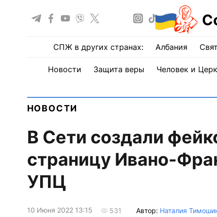
С
СПЖ в других странах:
Албания
Свят
Новости
Защита веры
Человек и Цер
НОВОСТИ
В Cети создали фейк
страницу Ивано-Фран
УПЦ
10 Июня 2022 13:15
Автор:
Наталия Тимоши
531