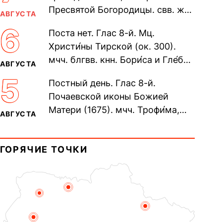
Пресвятой Богородицы. свв. жен
АВГУСТА
Олимпиа́ды, диаконисы (409) и
6
Поста нет. Глас 8-й. Мц.
прп. Евпракси́и девы,...
Христи́ны Тирской (ок. 300).
мчч. блгвв. кнн. Бори́са и Гле́ба,
АВГУСТА
во Святом Крещении Рома́на и
5
Постный день. Глас 8-й.
Дави́да (1015). Прп....
Почаевской иконы Божией
Матери (1675). мчч. Трофи́ма,
АВГУСТА
Фео́фила и с ними 13-ти
мучеников (284–305). прав.
ГОРЯЧИЕ ТОЧКИ
воина Фео́дора...