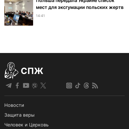
Польша передала Украине список
мест для эксгумации польских жертв
14:41
СПЖ
Новости
Защита веры
Человек и Церковь