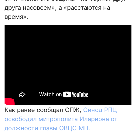
друга насовсем», а «расстаются на
время».
Как ранее сообщал СПЖ,
Синод РПЦ
освободил митрополита Илариона от
должности главы ОВЦС МП.