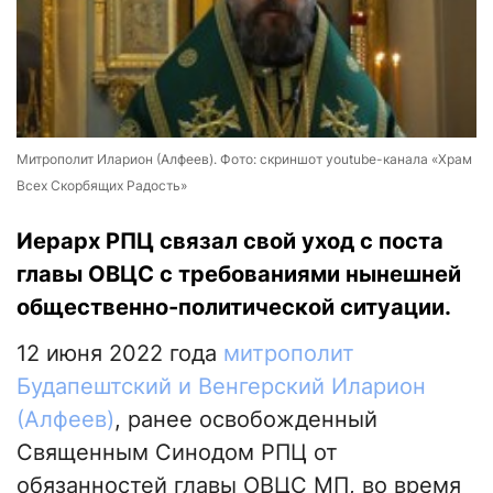
Митрополит Иларион (Алфеев). Фото: скриншот youtube-канала «Храм
Всех Скорбящих Радость»
Иерарх РПЦ связал свой уход с поста
главы ОВЦС с требованиями нынешней
общественно-политической ситуации.
12 июня 2022 года
митрополит
Будапештский и Венгерский Иларион
(Алфеев)
, ранее освобожденный
Священным Синодом РПЦ от
обязанностей главы ОВЦС МП, во время