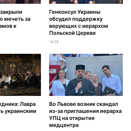
 закрыли
Генконсул Украины
ю мечеть за
обсудил поддержку
амов к
верующих с иерархом
Польской Церкви
14:24
едника: Лавра
Во Львове возник скандал
ть украинским
из-за приглашения иерарха
УПЦ на открытие
медцентра