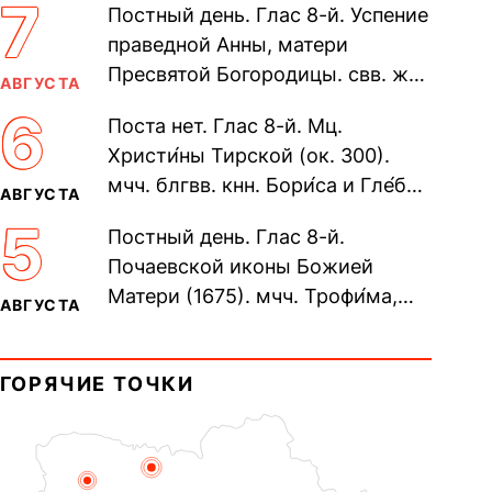
7
Постный день. Глас 8-й. Успение
праведной Анны, матери
Пресвятой Богородицы. свв. жен
АВГУСТА
Олимпиа́ды, диаконисы (409) и
6
Поста нет. Глас 8-й. Мц.
прп. Евпракси́и девы,...
Христи́ны Тирской (ок. 300).
мчч. блгвв. кнн. Бори́са и Гле́ба,
АВГУСТА
во Святом Крещении Рома́на и
5
Постный день. Глас 8-й.
Дави́да (1015). Прп....
Почаевской иконы Божией
Матери (1675). мчч. Трофи́ма,
АВГУСТА
Фео́фила и с ними 13-ти
мучеников (284–305). прав.
ГОРЯЧИЕ ТОЧКИ
воина Фео́дора...