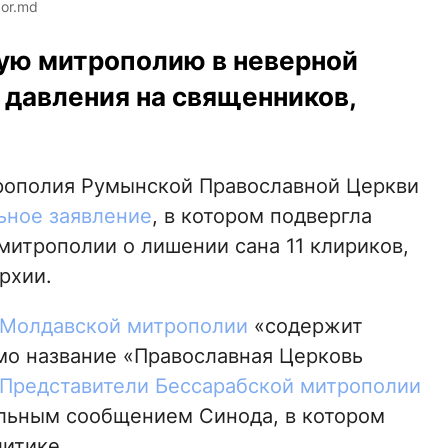
or.md
ую митрополию в неверной
 давления на священников,
трополия Румынской Православной Церкви
ьное заявление
, в котором подвергла
итрополии о лишении сана 11 клириков,
рхии.
Молдавской митрополии
«содержит
амо название «Православная Церковь
Представители Бессарабской митрополии
льным сообщением Синода, в котором
литике.