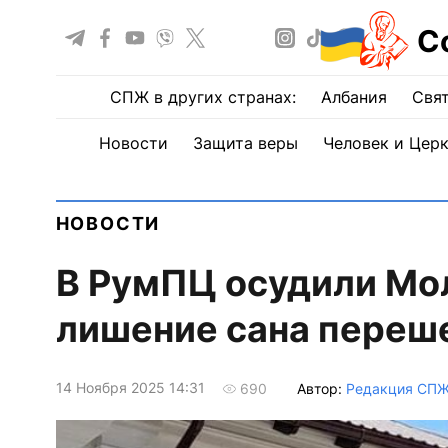
С
СПЖ в других странах:
Албания
Свят
Новости
Защита веры
Человек и Цер
НОВОСТИ
В РумПЦ осудили Мо
лишение сана переш
14 Ноября 2025 14:31
Автор:
Редакция СП
690