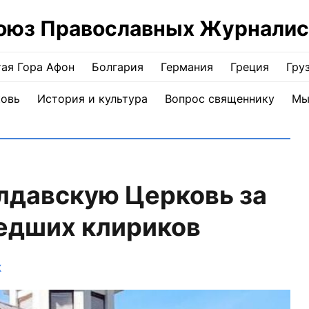
оюз Православных Журналис
ая Гора Афон
Болгария
Германия
Греция
Гру
ковь
История и культура
Вопрос священнику
Мы
лдавскую Церковь за
едших клириков
Ж