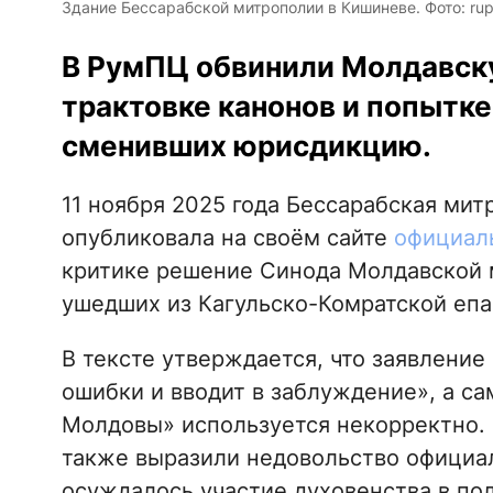
Здание Бессарабской митрополии в Кишиневе. Фото: rup
В РумПЦ обвинили Молдавск
трактовке канонов и попытке
сменивших юрисдикцию.
11 ноября 2025 года Бессарабская ми
опубликовала на своём сайте
официал
критике решение Синода Молдавской м
ушедших из Кагульско-Комратской епа
В тексте утверждается, что заявление
ошибки и вводит в заблуждение», а с
Молдовы» используется некорректно.
также выразили недовольство официа
осуждалось участие духовенства в по