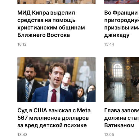
МИД Кипра выделил
Во Франции
средства на помощь
пригородну
христианским общинам
призывы им
Ближнего Востока
джихаду
16:12
15:44
Суд в США взыскал с Meta
Глава запов
567 миллионов долларов
должна ста
за вред детской психике
Ватиканом
13:43
12:05