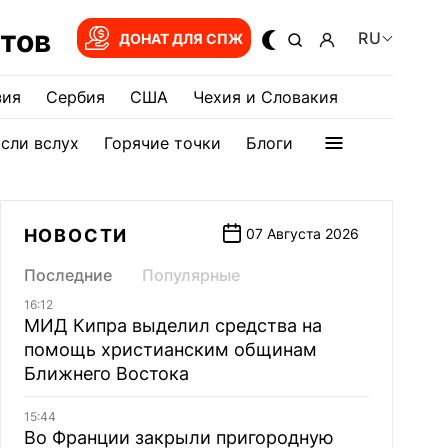
тов
RU
ДОНАТ ДЛЯ СПЖ
зия
Сербия
США
Чехия и Словакия
сли вслух
Горячие точки
Блоги
НОВОСТИ
07 Августа 2026
Последние
Популярные
16:12
МИД Кипра выделил средства на
помощь христианским общинам
Ближнего Востока
15:44
Во Франции закрыли пригородную