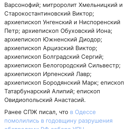
Варсонофий; митрopoлит Хмельницкий и
Старокостантиновский Виктор;
архиепископ Унгенский и Ниспоренский
Петр; архиепископ Обуховский Иона;
архиепископ Южненский Диодор;
архиепископ Арцизский Виктор;
архиепископ Болградский Сергий;
архиепископ Белогородский Сильвестр;
архиепископ Ирпенский Лавр;
архиепископ Бородянский Марк; епископ
Татарбунарский Алипий; епископ
Овидиопольский Анастасий.
Ранее СПЖ писал, что
в Одессе
помолились в годовщину разрушения