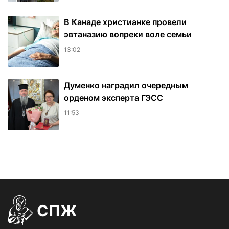
В Канаде христианке провели
эвтаназию вопреки воле семьи
13:02
Думенко наградил очередным
орденом эксперта ГЭСС
11:53
СПЖ