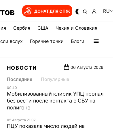
тов
RU
ДОНАТ ДЛЯ СПЖ
зия
Сербия
США
Чехия и Словакия
сли вслух
Горячие точки
Блоги
НОВОСТИ
06 Августа 2026
Последние
Популярные
00:40
Мобилизованный клирик УПЦ пропал
без вести после контакта с СБУ на
полигоне
05 Августа 21:07
ПЦУ показала число людей на