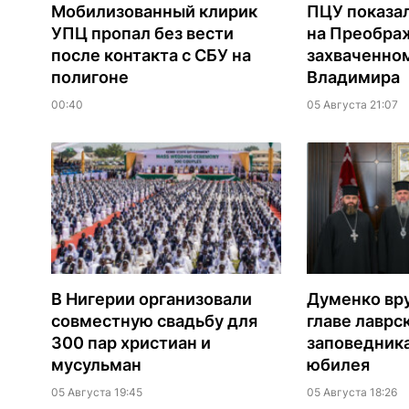
Мобилизованный клирик
ПЦУ показа
УПЦ пропал без вести
на Преобра
после контакта с СБУ на
захваченно
полигоне
Владимира
00:40
05 Августа 21:07
В Нигерии организовали
Думенко вр
совместную свадьбу для
главе лаврс
300 пар христиан и
заповедника
мусульман
юбилея
05 Августа 19:45
05 Августа 18:26