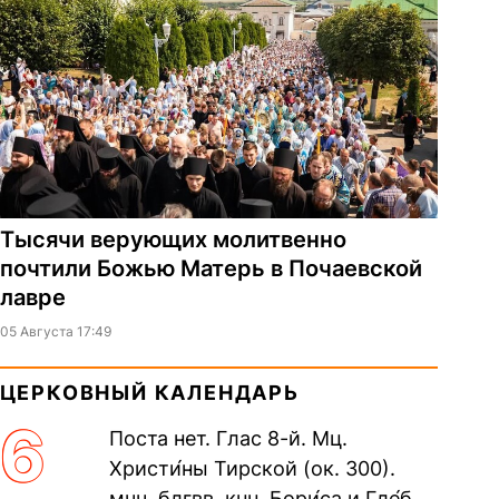
Тысячи верующих молитвенно
почтили Божью Матерь в Почаевской
лавре
05 Августа 17:49
ЦЕРКОВНЫЙ КАЛЕНДАРЬ
6
Поста нет. Глас 8-й. Мц.
Христи́ны Тирской (ок. 300).
мчч. блгвв. кнн. Бори́са и Гле́ба,