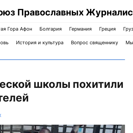
оюз Православных Журналис
ая Гора Афон
Болгария
Германия
Греция
Гру
ковь
История и культура
Вопрос священнику
Мы
ческой школы похитили
телей
Ж