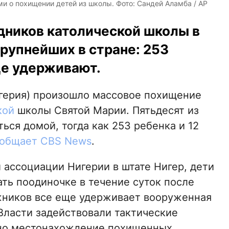
ми о похищении детей из школы. Фото: Сандей Аламба / AP
дников католической школы в
крупнейших в стране: 253
ще удерживают.
Нигерия) произошло массовое похищение
кой
школы Святой Марии. Пятьдесят из
ься домой, тогда как 253 ребенка и 12
общает CBS News
.
 ассоциации Нигерии в штате Нигер, дети
ать поодиночке в течение суток после
жников все еще удерживает вооруженная
 Власти задействовали тактические
 но местонахождение похищенных