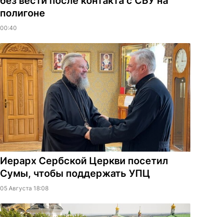
без вести после контакта с СБУ на
полигоне
00:40
Иерарх Сербской Церкви посетил
Сумы, чтобы поддержать УПЦ
05 Августа 18:08