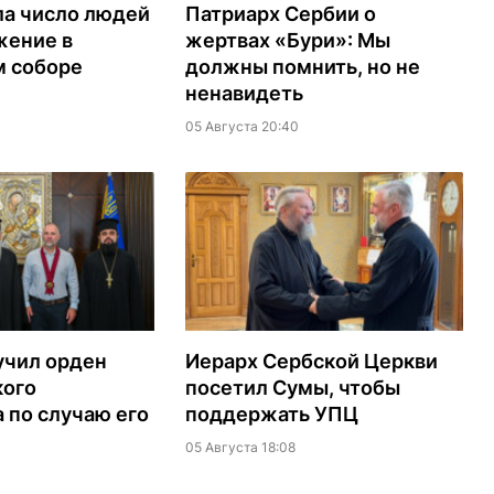
ла число людей
Патриарх Сербии о
жение в
жертвах «Бури»: Мы
м соборе
должны помнить, но не
ненавидеть
05 Августа 20:40
учил орден
Иерарх Сербской Церкви
кого
посетил Сумы, чтобы
 по случаю его
поддержать УПЦ
05 Августа 18:08