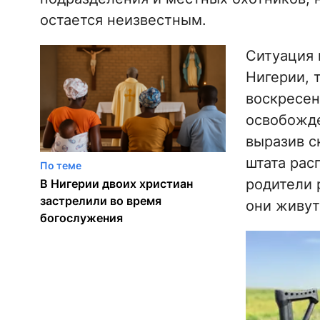
остается неизвестным.
Ситуация 
Нигерии, 
воскресен
освобожде
выразив с
штата рас
По теме
родители 
В Нигерии двоих христиан
застрелили во время
они живут
богослужения