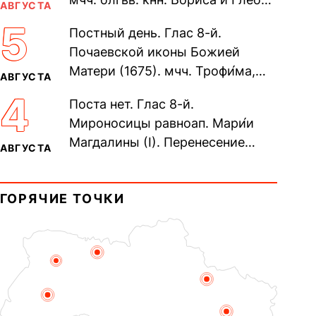
АВГУСТА
во Святом Крещении Рома́на и
5
Постный день. Глас 8-й.
Дави́да (1015). Прп....
Почаевской иконы Божией
Матери (1675). мчч. Трофи́ма,
АВГУСТА
Фео́фила и с ними 13-ти
4
Поста нет. Глас 8-й.
мучеников (284–305). прав.
Мироносицы равноап. Мари́и
воина Фео́дора...
Магдалины (I). Перенесение
АВГУСТА
мощей сщмч. Фо́ки, епископа
Синопского (403–404). Прп.
ГОРЯЧИЕ ТОЧКИ
Корни́лия...