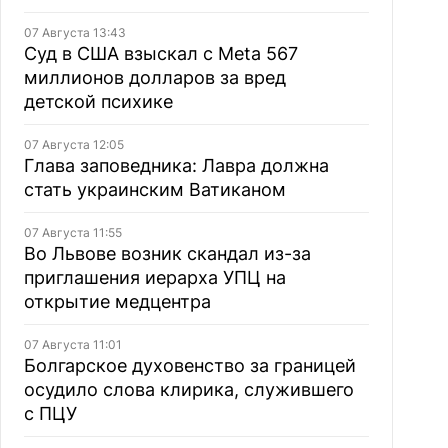
07 Августа 13:43
Суд в США взыскал с Meta 567
миллионов долларов за вред
детской психике
07 Августа 12:05
Глава заповедника: Лавра должна
стать украинским Ватиканом
07 Августа 11:55
Во Львове возник скандал из-за
приглашения иерарха УПЦ на
открытие медцентра
07 Августа 11:01
Болгарское духовенство за границей
осудило слова клирика, служившего
с ПЦУ