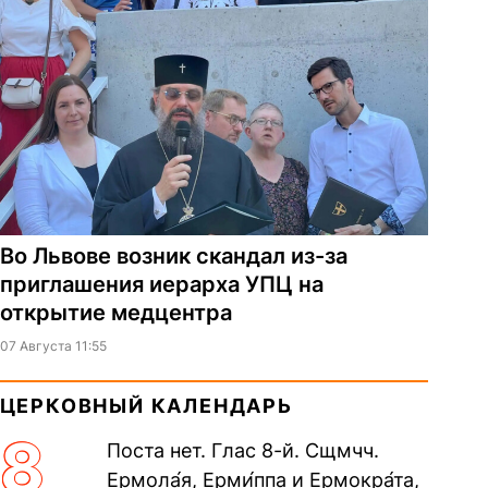
Во Львове возник скандал из-за
приглашения иерарха УПЦ на
открытие медцентра
07 Августа 11:55
ЦЕРКОВНЫЙ КАЛЕНДАРЬ
8
Поста нет. Глас 8-й. Сщмчч.
Ермола́я, Ерми́ппа и Ермокра́та,