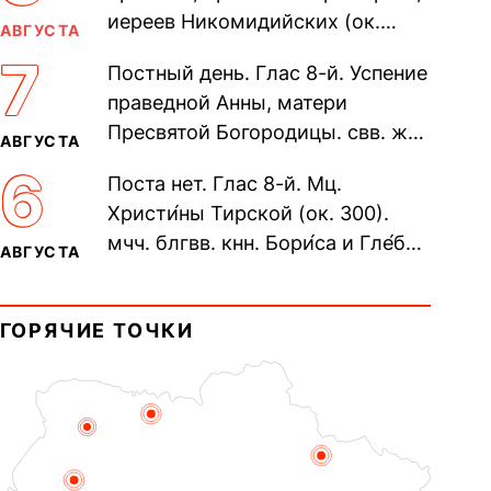
иереев Никомидийских (ок.
АВГУСТА
305). Прп. Моисе́я У́грина,
7
Постный день. Глас 8-й. Успение
Печерского, в Ближних
праведной Анны, матери
пещерах...
Пресвятой Богородицы. свв. жен
АВГУСТА
Олимпиа́ды, диаконисы (409) и
6
Поста нет. Глас 8-й. Мц.
прп. Евпракси́и девы,...
Христи́ны Тирской (ок. 300).
мчч. блгвв. кнн. Бори́са и Гле́ба,
АВГУСТА
во Святом Крещении Рома́на и
Дави́да (1015). Прп....
ГОРЯЧИЕ ТОЧКИ