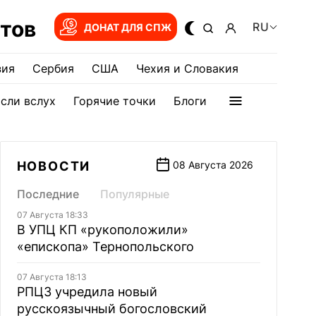
тов
RU
ДОНАТ ДЛЯ СПЖ
зия
Сербия
США
Чехия и Словакия
сли вслух
Горячие точки
Блоги
НОВОСТИ
08 Августа 2026
Последние
Популярные
07 Августа 18:33
В УПЦ КП «рукоположили»
«епископа» Тернопольского
07 Августа 18:13
РПЦЗ учредила новый
русскоязычный богословский