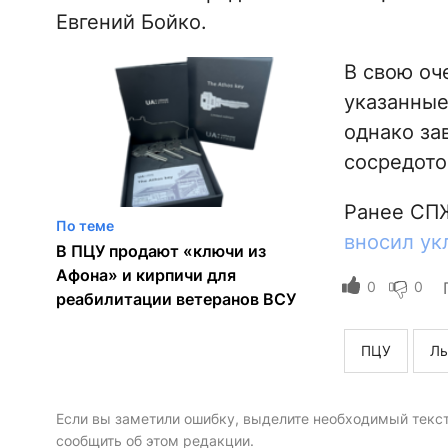
Евгений Бойко.
В свою оч
указанные
однако за
сосредото
Ранее СПЖ
По теме
вносил ук
В ПЦУ продают «ключи из
Афона» и кирпичи для
0
0
реабилитации ветеранов ВСУ
ПЦУ
Ль
Если вы заметили ошибку, выделите необходимый текст 
сообщить об этом редакции.