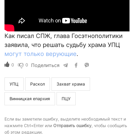
Как писал СПЖ, глава Госэтнополитики
заявила, что решать судьбу храма УПЦ
могут только верующие
.
0
0
Поделиться
УПЦ
Раскол
Захват храма
Винницкая епархия
ПЦУ
Если вы заметили ошибку, выделите необходимый текст и
нажмите Ctrl+Enter или
Отправить ошибку
, чтобы сообщить
об этом редакции.