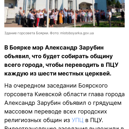
Здание горсовета Боярки. Фото: mistoboyarka.gov.ua
В Боярке мэр Александр Зарубин
объявил, что будет собирать общину
всего города, чтобы переводить в ПЦУ
каждую из шести местных церквей.
Н
а очередном
заседании
Боярского
горсовета Киевской области глава города
А
л
ександр Зарубин объявил о грядущем
массовом переводе всех городских
религиозных общин из
УПЦ
в ПЦУ.
В
идеотрансляцию заседания выложили в