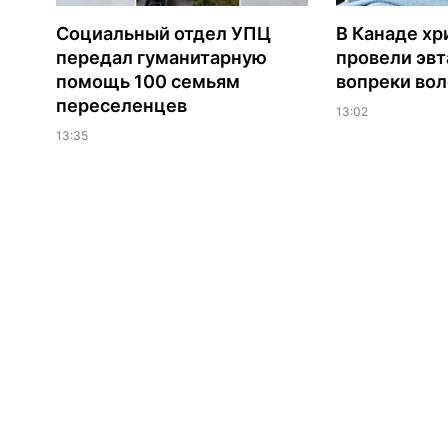
Социальный отдел УПЦ
В Канаде хр
передал гуманитарную
провели эв
помощь 100 семьям
вопреки вол
переселенцев
13:02
13:35