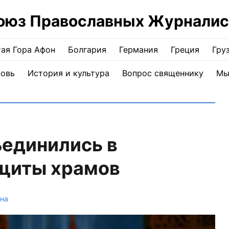
оюз Православных Журналис
ая Гора Афон
Болгария
Германия
Греция
Гру
ковь
История и культура
Вопрос священнику
Мы
единились в
ащиты храмов
на