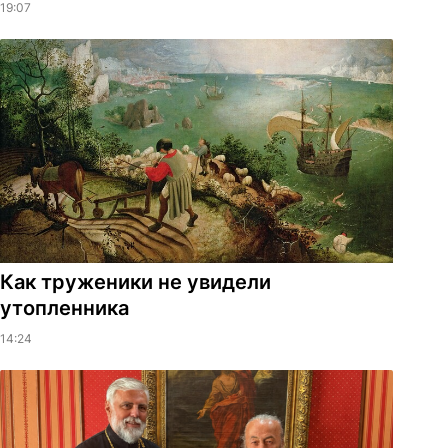
19:07
Как труженики не увидели
утопленника
14:24