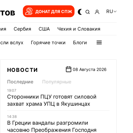
тов
RU
ДОНАТ ДЛЯ СПЖ
зия
Сербия
США
Чехия и Словакия
сли вслух
Горячие точки
Блоги
НОВОСТИ
08 Августа 2026
Последние
Популярные
19:07
Сторонники ПЦУ готовят силовой
захват храма УПЦ в Якушинцах
14:38
В Греции вандалы разгромили
часовню Преображения Господня