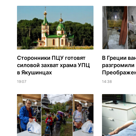
Сторонники ПЦУ готовят
В Греции ва
силовой захват храма УПЦ
разгромили
в Якушинцах
Преображен
19:07
14:38