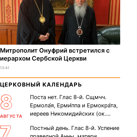
Митрополит Онуфрий встретился с
иерархом Сербской Церкви
13:41
ЦЕРКОВНЫЙ КАЛЕНДАРЬ
8
Поста нет. Глас 8-й. Сщмчч.
Ермола́я, Ерми́ппа и Ермокра́та,
иереев Никомидийских (ок.
АВГУСТА
305). Прп. Моисе́я У́грина,
7
Постный день. Глас 8-й. Успение
Печерского, в Ближних
праведной Анны, матери