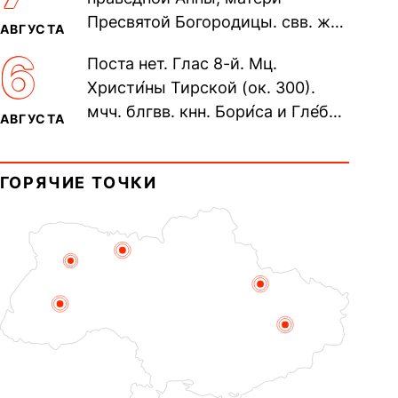
пещерах...
Пресвятой Богородицы. свв. жен
АВГУСТА
Олимпиа́ды, диаконисы (409) и
6
Поста нет. Глас 8-й. Мц.
прп. Евпракси́и девы,...
Христи́ны Тирской (ок. 300).
мчч. блгвв. кнн. Бори́са и Гле́ба,
АВГУСТА
во Святом Крещении Рома́на и
Дави́да (1015). Прп....
ГОРЯЧИЕ ТОЧКИ