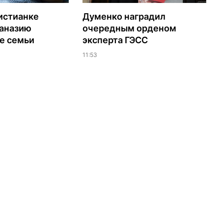
истианке
Думенко наградил
таназию
очередным орденом
е семьи
эксперта ГЭСС
11:53