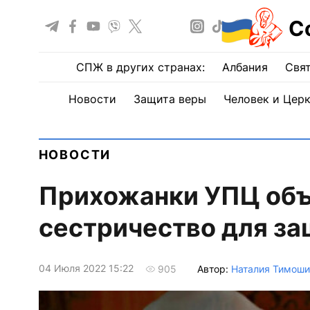
С
СПЖ в других странах:
Албания
Свят
Новости
Защита веры
Человек и Цер
НОВОСТИ
Прихожанки УПЦ объ
сестричество для з
04 Июля 2022 15:22
Автор:
Наталия Тимоши
905