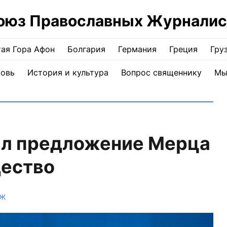
оюз Православных Журналис
ая Гора Афон
Болгария
Германия
Греция
Гру
ковь
История и культура
Вопрос священнику
Мы
ал предложение Мерца
дество
ПЖ