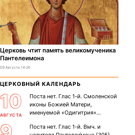
Церковь чтит память великомученика
Пантелеимона
09 Августа 14:26
ЦЕРКОВНЫЙ КАЛЕНДАРЬ
10
Поста нет. Глас 1-й. Смоленской
иконы Божией Матери,
именуемой «Одигитрия»
АВГУСТА
(Путеводительница) (принесена
9
Поста нет. Глас 1-й. Вмч. и
из Царьграда в 1046 г.). апп. от
целителя Пантелеи́мона (305).