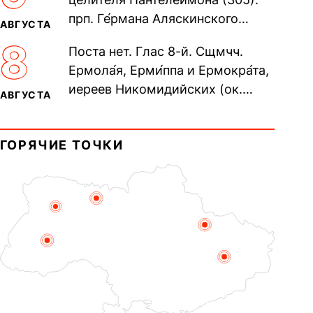
70-ти...
прп. Ге́рмана Аляскинского
АВГУСТА
(прославление 1970). Блж.
8
Поста нет. Глас 8-й. Сщмчч.
Николая Кочанова, Христа
Ермола́я, Ерми́ппа и Ермокра́та,
ради...
иереев Никомидийских (ок.
АВГУСТА
305). Прп. Моисе́я У́грина,
Печерского, в Ближних
ГОРЯЧИЕ ТОЧКИ
пещерах...