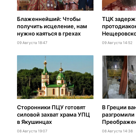
Блаженнейший: Чтобы
ТЦК задерж
получить исцеление, нам
протодиако
нужно каяться в грехах
Нещеровско
09 Августа 18:47
09 Августа 14:52
Сторонники ПЦУ готовят
В Греции ва
силовой захват храма УПЦ
разгромили
в Якушинцах
Преображен
08 Августа 19:07
08 Августа 14:38