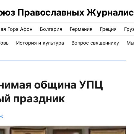
оюз Православных Журналис
ая Гора Афон
Болгария
Германия
Греция
Гру
ковь
История и культура
Вопрос священнику
Мы
онимая община УПЦ
ый праздник
ПЖ