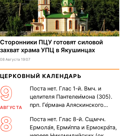
Сторонники ПЦУ готовят силовой
захват храма УПЦ в Якушинцах
08 Августа 19:07
ЦЕРКОВНЫЙ КАЛЕНДАРЬ
9
Поста нет. Глас 1-й. Вмч. и
целителя Пантелеи́мона (305).
прп. Ге́рмана Аляскинского
АВГУСТА
(прославление 1970). Блж.
8
Поста нет. Глас 8-й. Сщмчч.
Николая Кочанова, Христа
Ермола́я, Ерми́ппа и Ермокра́та,
ради...
иереев Никомидийских (ок.