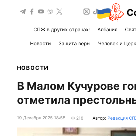
С
СПЖ в других странах:
Албания
Свят
Новости
Защита веры
Человек и Цер
НОВОСТИ
В Малом Кучурове г
отметила престольн
19 Декабря 2025 18:55
Автор:
Редакция С
218