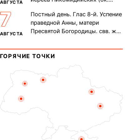
АВГУСТА
305). Прп. Моисе́я У́грина,
7
Постный день. Глас 8-й. Успение
Печерского, в Ближних
праведной Анны, матери
пещерах...
Пресвятой Богородицы. свв. жен
АВГУСТА
Олимпиа́ды, диаконисы (409) и
прп. Евпракси́и девы,...
ГОРЯЧИЕ ТОЧКИ