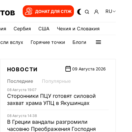
тов
RU
ДОНАТ ДЛЯ СПЖ
зия
Сербия
США
Чехия и Словакия
сли вслух
Горячие точки
Блоги
НОВОСТИ
09 Августа 2026
Последние
Популярные
08 Августа 19:07
Сторонники ПЦУ готовят силовой
захват храма УПЦ в Якушинцах
08 Августа 14:38
В Греции вандалы разгромили
часовню Преображения Господня