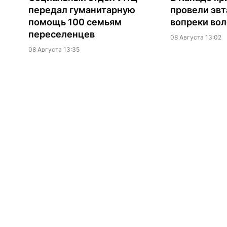
передал гуманитарную
провели эв
помощь 100 семьям
вопреки вол
переселенцев
08 Августа 13:02
08 Августа 13:35