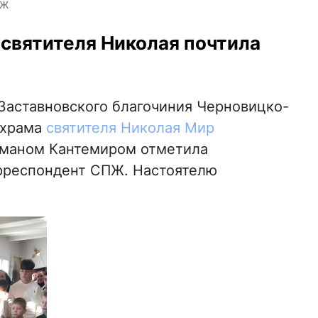
ПЖ
 святителя Николая почтила
в Заставновского благочиния Черновицко-
 храма
святителя Николая Мир
оманом Кантемиром отметила
орреспондент СПЖ. Настоятелю