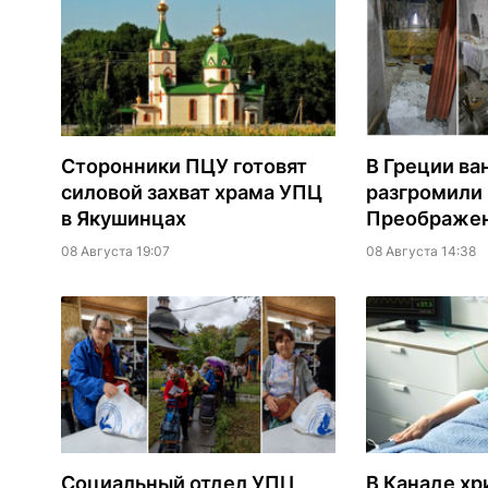
Сторонники ПЦУ готовят
В Греции ва
силовой захват храма УПЦ
разгромили
в Якушинцах
Преображен
08 Августа 19:07
08 Августа 14:38
Социальный отдел УПЦ
В Канаде хр