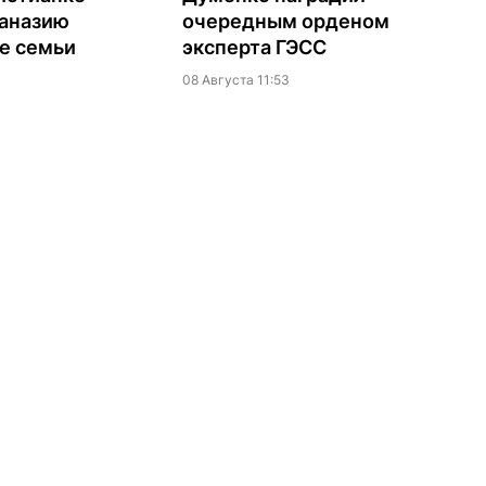
таназию
очередным орденом
е семьи
эксперта ГЭСС
08 Августа 11:53