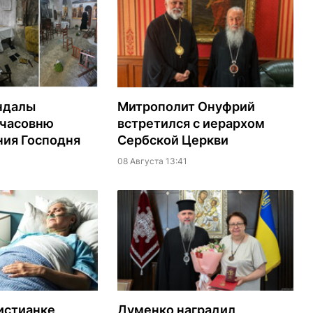
ндалы
Митрополит Онуфрий
 часовню
встретился с иерархом
ия Господня
Сербской Церкви
08 Августа 13:41
истианке
Думенко наградил