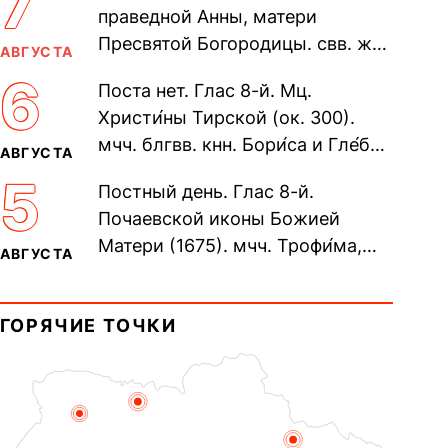
7
праведной Анны, матери
Пресвятой Богородицы. свв. жен
АВГУСТА
Олимпиа́ды, диаконисы (409) и
6
Поста нет. Глас 8-й. Мц.
прп. Евпракси́и девы,...
Христи́ны Тирской (ок. 300).
мчч. блгвв. кнн. Бори́са и Гле́ба,
АВГУСТА
во Святом Крещении Рома́на и
5
Постный день. Глас 8-й.
Дави́да (1015). Прп....
Почаевской иконы Божией
Матери (1675). мчч. Трофи́ма,
АВГУСТА
Фео́фила и с ними 13-ти
мучеников (284–305). прав.
ГОРЯЧИЕ ТОЧКИ
воина Фео́дора...