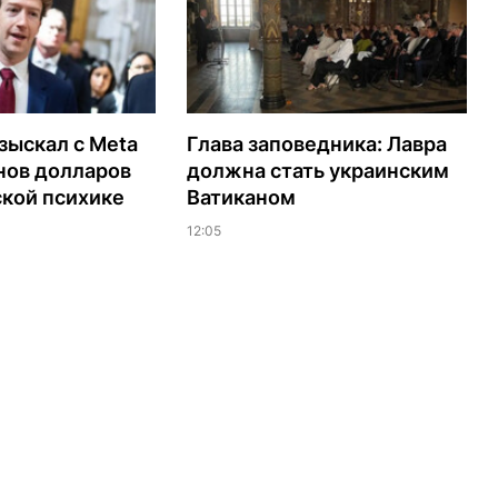
зыскал с Meta
Глава заповедника: Лавра
нов долларов
должна стать украинским
ской психике
Ватиканом
12:05