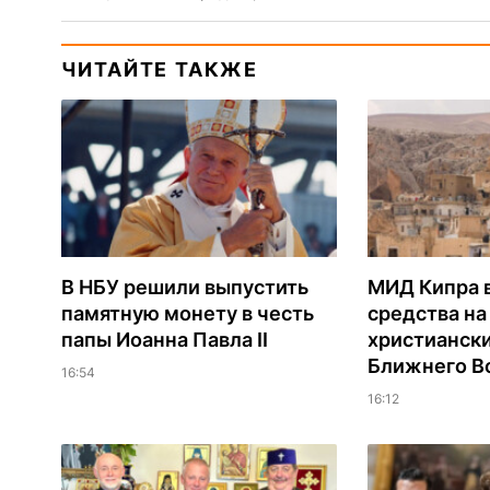
ЧИТАЙТЕ ТАКЖЕ
В НБУ решили выпустить
МИД Кипра 
памятную монету в честь
средства н
папы Иоанна Павла II
христианск
Ближнего В
16:54
16:12