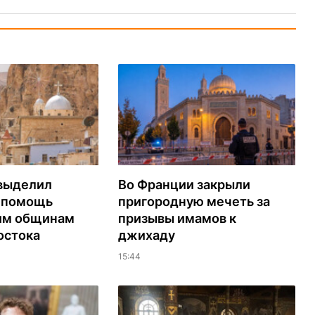
выделил
Во Франции закрыли
а помощь
пригородную мечеть за
им общинам
призывы имамов к
остока
джихаду
15:44