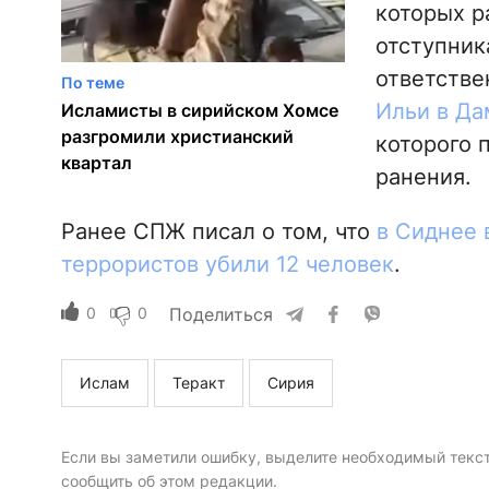
которых р
отступник
ответстве
По теме
Ильи в Да
Исламисты в сирийском Хомсе
разгромили христианский
которого 
квартал
ранения.
Ранее СПЖ писал о том, что
в Сиднее 
террористов убили 12 человек
.
0
0
Поделиться
Ислам
Теракт
Сирия
Если вы заметили ошибку, выделите необходимый текст 
сообщить об этом редакции.