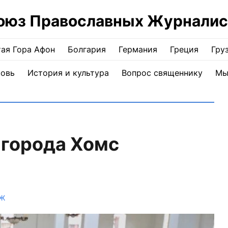
оюз Православных Журналис
ая Гора Афон
Болгария
Германия
Греция
Гру
ковь
История и культура
Вопрос священнику
Мы
 города Хомс
ПЖ