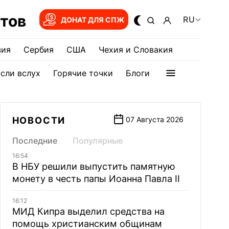
тов
RU
ДОНАТ ДЛЯ СПЖ
зия
Сербия
США
Чехия и Словакия
сли вслух
Горячие точки
Блоги
НОВОСТИ
07 Августа 2026
Последние
Популярные
16:54
В НБУ решили выпустить памятную
монету в честь папы Иоанна Павла II
16:12
МИД Кипра выделил средства на
помощь христианским общинам