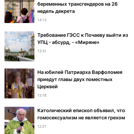
беременных трансгендеров на 26
недель декрета
14:13
Требование ГЭСС к Почаеву выйти из
УПЦ - абсурд, - «Миряне»
13:51
На юбилей Патриарха Варфоломея
приедут главы двух поместных
Церквей
13:18
Католический епископ объявил, что
гомосексуализм не является грехом
12:21