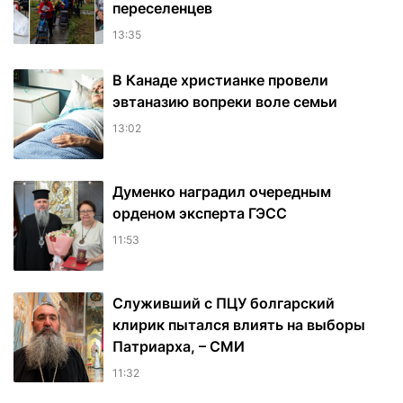
переселенцев
13:35
В Канаде христианке провели
эвтаназию вопреки воле семьи
13:02
Думенко наградил очередным
орденом эксперта ГЭСС
11:53
Служивший с ПЦУ болгарский
клирик пытался влиять на выборы
Патриарха, – СМИ
11:32