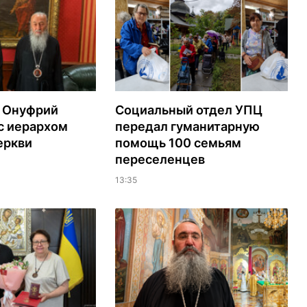
 Онуфрий
Социальный отдел УПЦ
с иерархом
передал гуманитарную
еркви
помощь 100 семьям
переселенцев
13:35