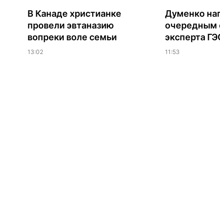
В Канаде христианке
Думенко на
провели эвтаназию
очередным 
вопреки воле семьи
эксперта Г
13:02
11:53