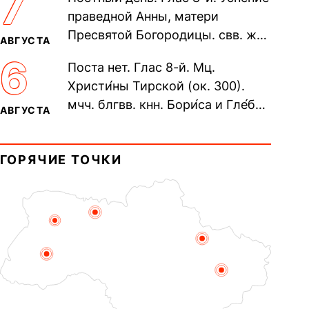
7
Печерского, в Ближних
праведной Анны, матери
пещерах...
Пресвятой Богородицы. свв. жен
АВГУСТА
Олимпиа́ды, диаконисы (409) и
6
Поста нет. Глас 8-й. Мц.
прп. Евпракси́и девы,...
Христи́ны Тирской (ок. 300).
мчч. блгвв. кнн. Бори́са и Гле́ба,
АВГУСТА
во Святом Крещении Рома́на и
Дави́да (1015). Прп....
ГОРЯЧИЕ ТОЧКИ