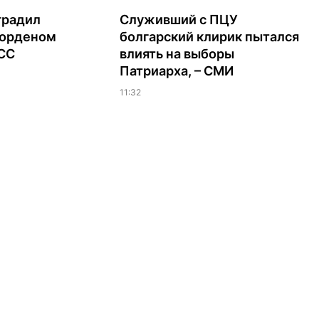
градил
Служивший с ПЦУ
орденом
болгарский клирик пытался
ЭСС
влиять на выборы
Патриарха, – СМИ
11:32