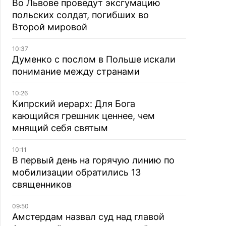
Во Львове проведут эксгумацию
польских солдат, погибших во
Второй мировой
10:37
Думенко с послом в Польше искали
понимание между странами
10:26
Кипрский иерарх: Для Бога
кающийся грешник ценнее, чем
мнящий себя святым
10:11
В первый день на горячую линию по
мобилизации обратились 13
священников
09:50
Амстердам назвал суд над главой