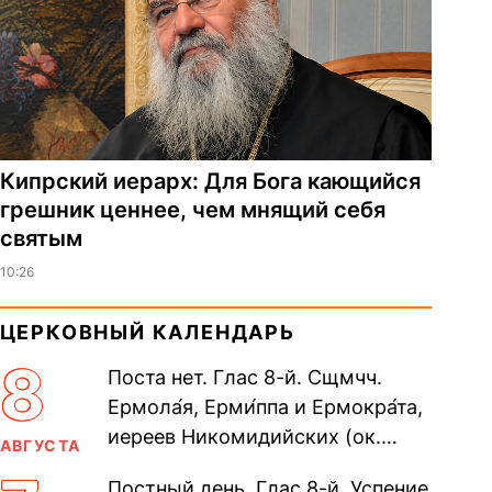
Кипрский иерарх: Для Бога кающийся
грешник ценнее, чем мнящий себя
святым
10:26
ЦЕРКОВНЫЙ КАЛЕНДАРЬ
8
Поста нет. Глас 8-й. Сщмчч.
Ермола́я, Ерми́ппа и Ермокра́та,
иереев Никомидийских (ок.
АВГУСТА
305). Прп. Моисе́я У́грина,
Постный день. Глас 8-й. Успение