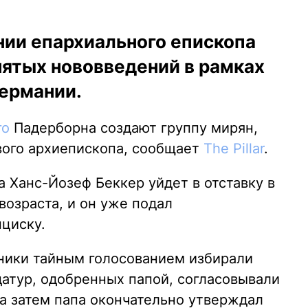
нии епархиального епископа
ятых нововведений в рамках
Германии.
го
Падерборна создают группу мирян,
вого архиепископа, сообщает
The Pillar
.
Ханс-Йозеф Беккер уйдет в отставку в
озраста, и он уже подал
циску.
оники тайным голосованием избирали
датур, одобренных папой, согласовывали
 а затем папа окончательно утверждал