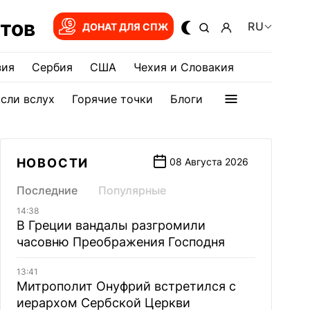
тов
RU
ДОНАТ ДЛЯ СПЖ
зия
Сербия
США
Чехия и Словакия
сли вслух
Горячие точки
Блоги
НОВОСТИ
08 Августа 2026
Последние
Популярные
14:38
В Греции вандалы разгромили
часовню Преображения Господня
13:41
Митрополит Онуфрий встретился с
иерархом Сербской Церкви