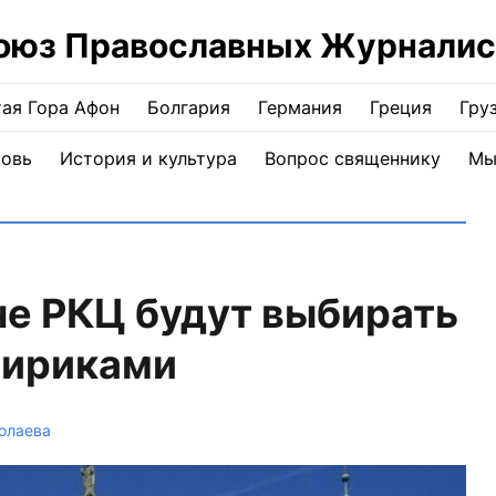
оюз Православных Журналис
ая Гора Афон
Болгария
Германия
Греция
Гру
ковь
История и культура
Вопрос священнику
Мы
не РКЦ будут выбирать
лириками
олаева