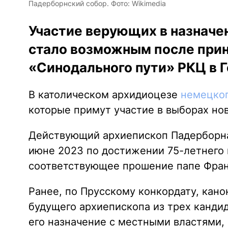
Падерборнский собор. Фото: Wikimedia
Участие верующих в назначе
стало возможным после прин
«Синодального пути» РКЦ в 
В католическом архидиоцезе
немецко
которые примут участие в выборах но
Действующий архиепископ Падерборна 
июне 2023 по достижении 75-летнего в
соответствующее прошение папе Фран
Ранее, по Прусскому конкордату, кан
будущего архиепископа из трех канди
его назначение с местными властями,