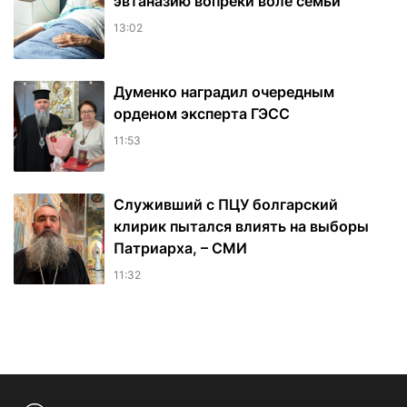
эвтаназию вопреки воле семьи
13:02
Думенко наградил очередным
орденом эксперта ГЭСС
11:53
Служивший с ПЦУ болгарский
клирик пытался влиять на выборы
Патриарха, – СМИ
11:32