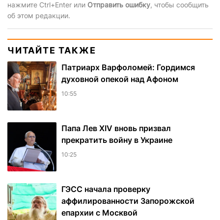
нажмите Ctrl+Enter или
Отправить ошибку
, чтобы сообщить
об этом редакции.
ЧИТАЙТЕ ТАКЖЕ
Патриарх Варфоломей: Гордимся
духовной опекой над Афоном
10:55
Папа Лев XIV вновь призвал
прекратить войну в Украине
10:25
ГЭСС начала проверку
аффилированности Запорожской
епархии с Москвой