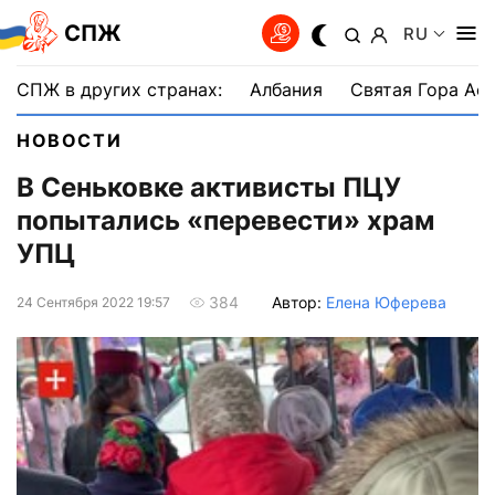
СПЖ
RU
СПЖ в других странах:
Албания
Святая Гора Аф
НОВОСТИ
В Сеньковке активисты ПЦУ
попытались «перевести» храм
УПЦ
Автор:
Елена Юферева
384
24 Сентября 2022 19:57