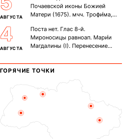
5
Почаевской иконы Божией
Матери (1675). мчч. Трофи́ма,
АВГУСТА
Фео́фила и с ними 13-ти
4
Поста нет. Глас 8-й.
мучеников (284–305). прав.
Мироносицы равноап. Мари́и
воина Фео́дора...
Магдалины (I). Перенесение
АВГУСТА
мощей сщмч. Фо́ки, епископа
Синопского (403–404). Прп.
ГОРЯЧИЕ ТОЧКИ
Корни́лия...