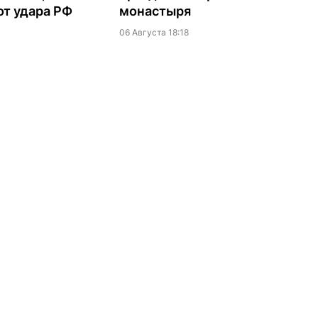
т удара РФ
монастыря
06 Августа 18:18