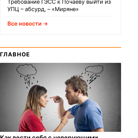
Требование ГЭСС к Почаеву выйти из
УПЦ – абсурд, – «Миряне»
Все новости
ГЛАВНОЕ
Как вести себя с неверующими