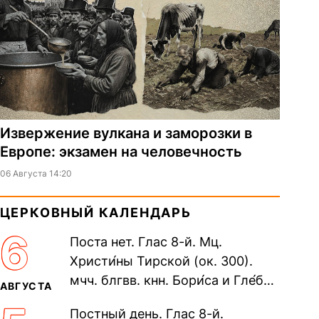
Извержение вулкана и заморозки в
Европе: экзамен на человечность
06 Августа 14:20
ЦЕРКОВНЫЙ КАЛЕНДАРЬ
6
Поста нет. Глас 8-й. Мц.
Христи́ны Тирской (ок. 300).
мчч. блгвв. кнн. Бори́са и Гле́ба,
АВГУСТА
во Святом Крещении Рома́на и
Постный день. Глас 8-й.
Дави́да (1015). Прп....