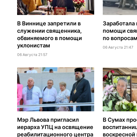
В Виннице запретили в
Заработала 
служении священника,
помощи св
обвиняемого в помощи
по вопроса
уклонистам
06 Августа 21:47
06 Августа 21:57
Мэр Львова пригласил
В Сумах про
иерарха УПЦ на освящение
воспитанни
реабилитационного центра
воскресной