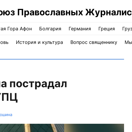
оюз Православных Журналис
ая Гора Афон
Болгария
Германия
Греция
Гру
ковь
История и культура
Вопрос священнику
Мы
ла пострадал
УПЦ
мошина