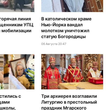
горячая линия
В католическом храме
ященникам УПЦ
Нью-Йорка вандал
м мобилизации
молотком уничтожил
статую Богородицы
06 Августа 20:47
стились с
Три архиерея возглавили
цами
Литургию в престольный
 школы,
праздник Мгарского