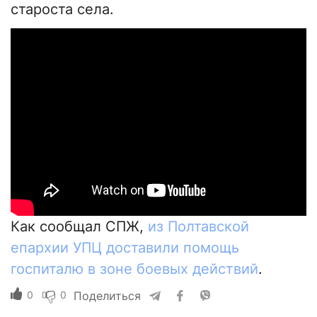
староста села.
Как сообщал СПЖ,
из Полтавской
епархии УПЦ доставили помощь
госпиталю в зоне боевых действий
.
0
0
Поделиться