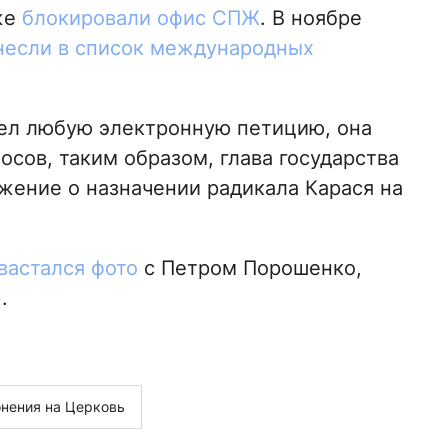
же
блокировали офис СПЖ
. В ноябре
несли в список международных
ел любую электронную петицию, она
осов, таким образом, глава государства
жение о назначении радикала Карася на
вастался фото
с Петром Порошенко,
».
онения на Церковь