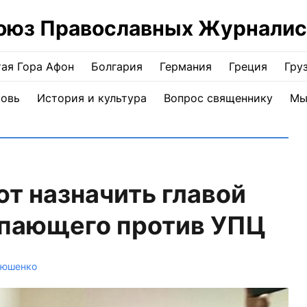
оюз Православных Журналис
ая Гора Афон
Болгария
Германия
Греция
Гру
ковь
История и культура
Вопрос священнику
Мы
т назначить главой
упающего против УПЦ
тюшенко