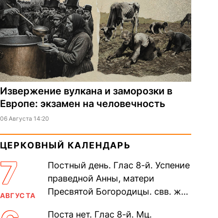
Извержение вулкана и заморозки в
Европе: экзамен на человечность
06 Августа 14:20
ЦЕРКОВНЫЙ КАЛЕНДАРЬ
7
Постный день. Глас 8-й. Успение
праведной Анны, матери
Пресвятой Богородицы. свв. жен
АВГУСТА
Олимпиа́ды, диаконисы (409) и
Поста нет. Глас 8-й. Мц.
прп. Евпракси́и девы,...