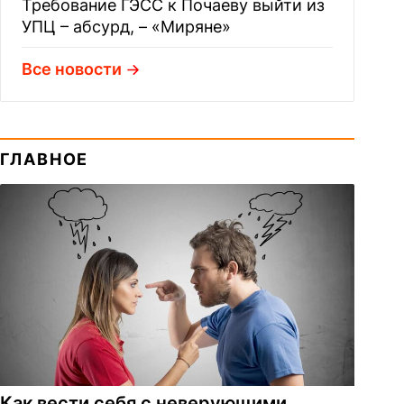
Требование ГЭСС к Почаеву выйти из
УПЦ – абсурд, – «Миряне»
Все новости
ГЛАВНОЕ
Как вести себя с неверующими