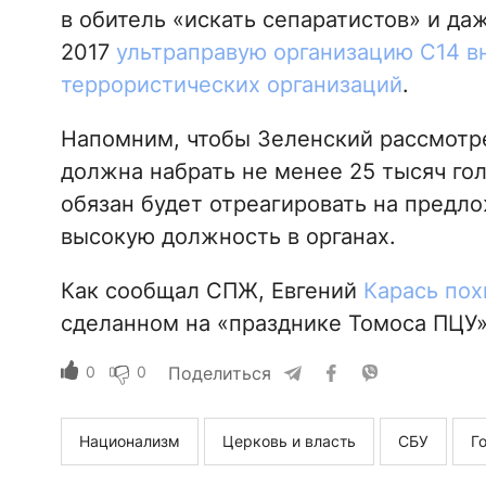
в обитель «искать сепаратистов» и да
2017
ультраправую организацию С14 в
террористических организаций
.
Напомним, чтобы Зеленский рассмотр
должна набрать не менее 25 тысяч гол
обязан будет отреагировать на предло
высокую должность в органах.
Как сообщал СПЖ, Евгений
Карась пох
сделанном на «празднике Томоса ПЦУ
0
0
Поделиться
Национализм
Церковь и власть
СБУ
Г