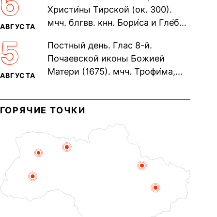
6
Христи́ны Тирской (ок. 300).
мчч. блгвв. кнн. Бори́са и Гле́ба,
АВГУСТА
во Святом Крещении Рома́на и
5
Постный день. Глас 8-й.
Дави́да (1015). Прп....
Почаевской иконы Божией
Матери (1675). мчч. Трофи́ма,
АВГУСТА
Фео́фила и с ними 13-ти
мучеников (284–305). прав.
ГОРЯЧИЕ ТОЧКИ
воина Фео́дора...