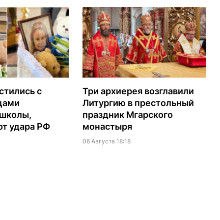
стились с
Три архиерея возглавили
цами
Литургию в престольный
 школы,
праздник Мгарского
т удара РФ
монастыря
06 Августа 18:18