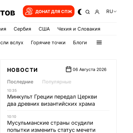
тов
RU
ДОНАТ ДЛЯ СПЖ
зия
Сербия
США
Чехия и Словакия
сли вслух
Горячие точки
Блоги
НОВОСТИ
06 Августа 2026
Последние
Популярные
10:35
Минкульт Греции передал Церкви
два древних византийских храма
10:10
Мусульманские страны осудили
попытки изменить статус мечети