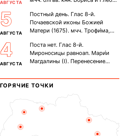
АВГУСТА
во Святом Крещении Рома́на и
5
Постный день. Глас 8-й.
Дави́да (1015). Прп....
Почаевской иконы Божией
Матери (1675). мчч. Трофи́ма,
АВГУСТА
Фео́фила и с ними 13-ти
4
Поста нет. Глас 8-й.
мучеников (284–305). прав.
Мироносицы равноап. Мари́и
воина Фео́дора...
Магдалины (I). Перенесение
АВГУСТА
мощей сщмч. Фо́ки, епископа
Синопского (403–404). Прп.
ГОРЯЧИЕ ТОЧКИ
Корни́лия...