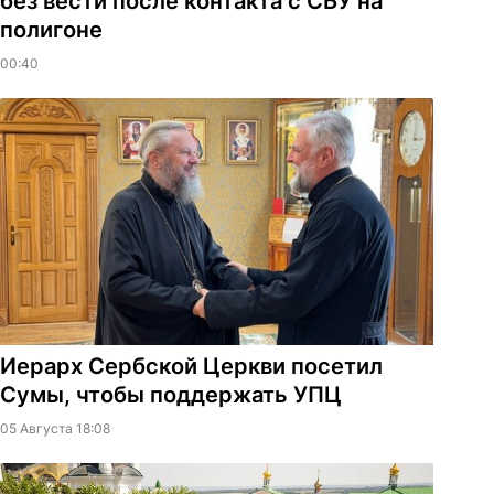
без вести после контакта с СБУ на
полигоне
00:40
Иерарх Сербской Церкви посетил
Сумы, чтобы поддержать УПЦ
05 Августа 18:08