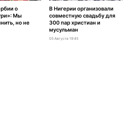
рбии о
В Нигерии организовали
ури»: Мы
совместную свадьбу для
ить, но не
300 пар христиан и
мусульман
05 Августа 19:45