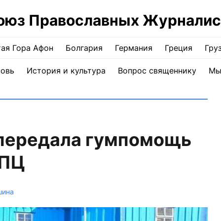
оюз Православных Журналис
ая Гора Афон
Болгария
Германия
Греция
Гру
ковь
История и культура
Вопрос священнику
Мы
передала гумпомощь
УПЦ
шина