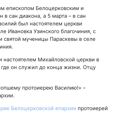
им епископом Белоцерковским и
 сан диакона, а 5 марта – в сан
Василий был настоятелем церкви
ле Ивановка Узинского благочиния, с
ви святой мученицы Параскевы в селе
иния.
и настоятелем Михайловской церкви в
 где он служил до конца жизни. Отцу
сопшему протоиерею Василию!» –
архии.
ирик Белоцерковской епархии
протоиерей