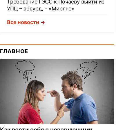
Требование ГЭСС к Почаеву выйти из
УПЦ – абсурд, – «Миряне»
Все новости
ГЛАВНОЕ
Как вести себя с неверующими