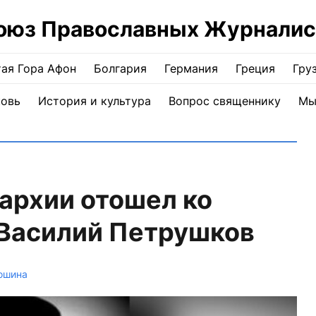
оюз Православных Журналис
ая Гора Афон
Болгария
Германия
Греция
Гру
ковь
История и культура
Вопрос священнику
Мы
архии отошел ко
 Василий Петрушков
ошина