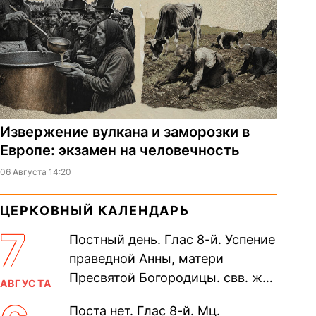
Извержение вулкана и заморозки в
Европе: экзамен на человечность
06 Августа 14:20
ЦЕРКОВНЫЙ КАЛЕНДАРЬ
7
Постный день. Глас 8-й. Успение
праведной Анны, матери
Пресвятой Богородицы. свв. жен
АВГУСТА
Олимпиа́ды, диаконисы (409) и
Поста нет. Глас 8-й. Мц.
прп. Евпракси́и девы,...