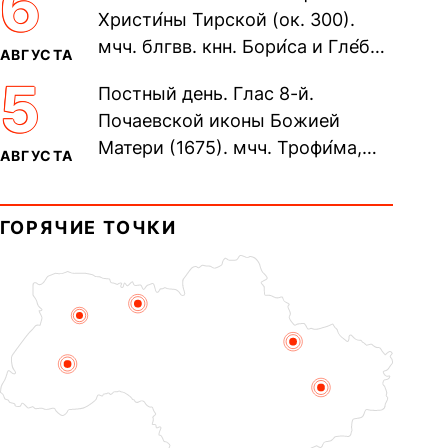
6
Христи́ны Тирской (ок. 300).
мчч. блгвв. кнн. Бори́са и Гле́ба,
АВГУСТА
во Святом Крещении Рома́на и
5
Постный день. Глас 8-й.
Дави́да (1015). Прп....
Почаевской иконы Божией
Матери (1675). мчч. Трофи́ма,
АВГУСТА
Фео́фила и с ними 13-ти
мучеников (284–305). прав.
ГОРЯЧИЕ ТОЧКИ
воина Фео́дора...