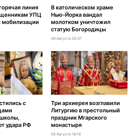
горячая линия
В католическом храме
ященникам УПЦ
Нью-Йорка вандал
м мобилизации
молотком уничтожил
статую Богородицы
06 Августа 20:47
стились с
Три архиерея возглавили
цами
Литургию в престольный
 школы,
праздник Мгарского
т удара РФ
монастыря
06 Августа 18:18