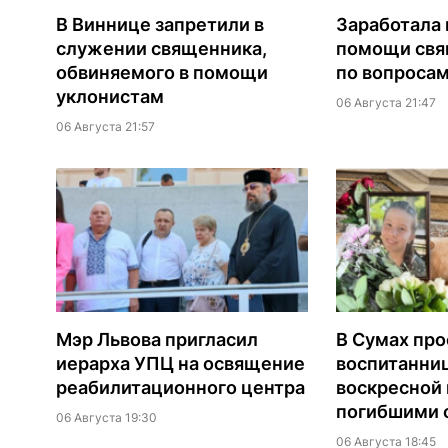
В Виннице запретили в
Заработала 
служении священника,
помощи св
обвиняемого в помощи
по вопроса
уклонистам
06 Августа 21:47
06 Августа 21:57
Мэр Львова пригласил
В Сумах про
иерарха УПЦ на освящение
воспитанни
реабилитационного центра
воскресной
погибшими о
06 Августа 19:30
06 Августа 18:45