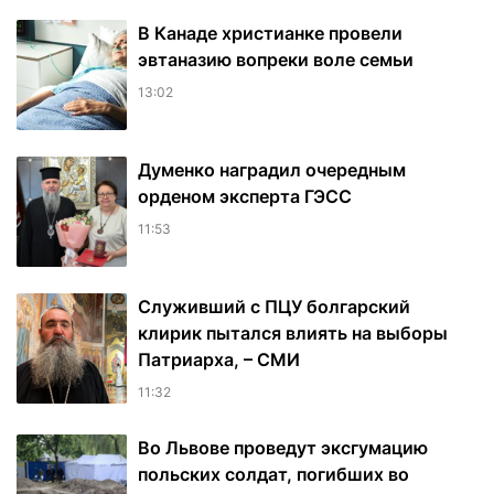
В Канаде христианке провели
эвтаназию вопреки воле семьи
13:02
Думенко наградил очередным
орденом эксперта ГЭСС
11:53
Служивший с ПЦУ болгарский
клирик пытался влиять на выборы
Патриарха, – СМИ
11:32
Во Львове проведут эксгумацию
польских солдат, погибших во