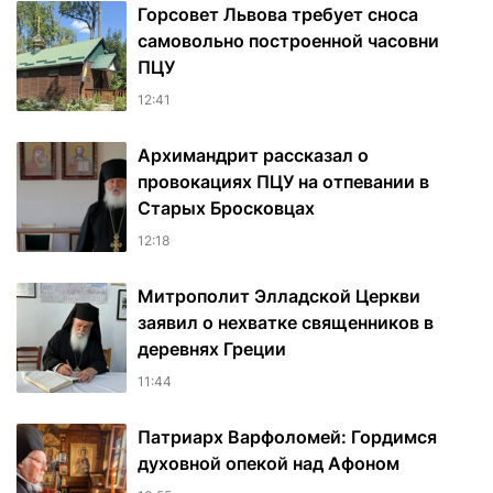
Горсовет Львова требует сноса
самовольно построенной часовни
ПЦУ
12:41
Архимандрит рассказал о
провокациях ПЦУ на отпевании в
Старых Бросковцах
12:18
Митрополит Элладской Церкви
заявил о нехватке священников в
деревнях Греции
11:44
Патриарх Варфоломей: Гордимся
духовной опекой над Афоном