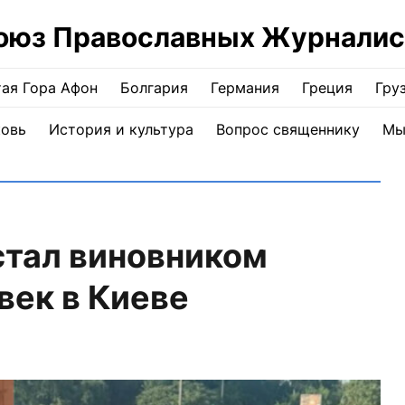
оюз Православных Журналис
ая Гора Афон
Болгария
Германия
Греция
Гру
ковь
История и культура
Вопрос священнику
Мы
стал виновником
век в Киеве