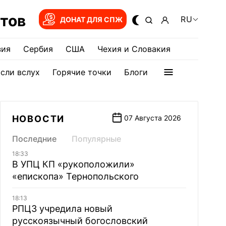
тов
RU
ДОНАТ ДЛЯ СПЖ
зия
Сербия
США
Чехия и Словакия
сли вслух
Горячие точки
Блоги
НОВОСТИ
07 Августа 2026
Последние
Популярные
18:33
В УПЦ КП «рукоположили»
«епископа» Тернопольского
18:13
РПЦЗ учредила новый
русскоязычный богословский