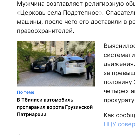
Мужчина возглавляет религиозную общ
«Церковь села Подстепное». Спасател
машины, после чего его доставили в р
правоохранителей.
Выяснилос
системати
движения.
за превыш
половину 
четырех а
По теме
прокурату
В Тбилиси автомобиль
протаранил ворота Грузинской
Патриархии
Как сооб
ПЦУ совер