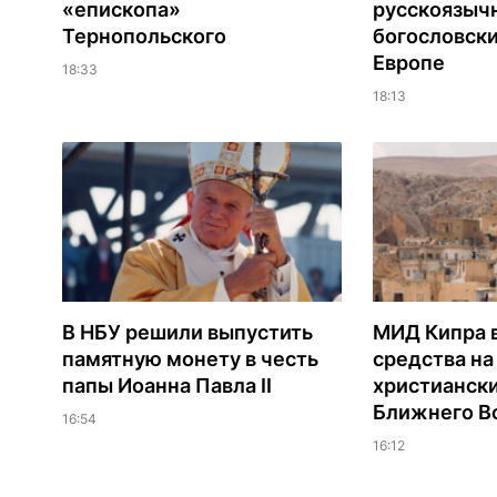
«епископа»
русскоязыч
Тернопольского
богословски
Европе
18:33
18:13
В НБУ решили выпустить
МИД Кипра 
памятную монету в честь
средства н
папы Иоанна Павла II
христианск
Ближнего В
16:54
16:12