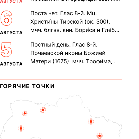
АВГУСТА
Олимпиа́ды, диаконисы (409) и
6
Поста нет. Глас 8-й. Мц.
прп. Евпракси́и девы,...
Христи́ны Тирской (ок. 300).
мчч. блгвв. кнн. Бори́са и Гле́ба,
АВГУСТА
во Святом Крещении Рома́на и
5
Постный день. Глас 8-й.
Дави́да (1015). Прп....
Почаевской иконы Божией
Матери (1675). мчч. Трофи́ма,
АВГУСТА
Фео́фила и с ними 13-ти
мучеников (284–305). прав.
ГОРЯЧИЕ ТОЧКИ
воина Фео́дора...