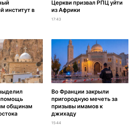
ный
Церкви призвал РПЦ уйти
й институт в
из Африки
17:43
выделил
Во Франции закрыли
а помощь
пригородную мечеть за
им общинам
призывы имамов к
остока
джихаду
15:44