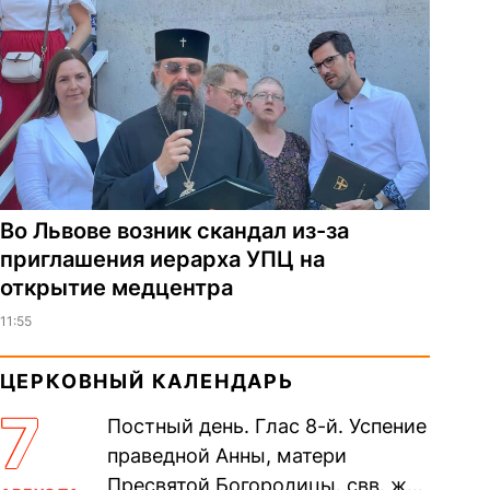
Во Львове возник скандал из-за
приглашения иерарха УПЦ на
открытие медцентра
11:55
ЦЕРКОВНЫЙ КАЛЕНДАРЬ
7
Постный день. Глас 8-й. Успение
праведной Анны, матери
Пресвятой Богородицы. свв. жен