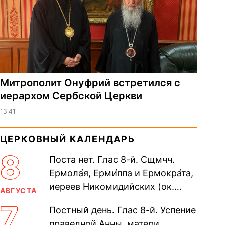
Митрополит Онуфрий встретился с
иерархом Сербской Церкви
13:41
ЦЕРКОВНЫЙ КАЛЕНДАРЬ
8
Поста нет. Глас 8-й. Сщмчч.
Ермола́я, Ерми́ппа и Ермокра́та,
иереев Никомидийских (ок.
АВГУСТА
305). Прп. Моисе́я У́грина,
7
Постный день. Глас 8-й. Успение
Печерского, в Ближних
праведной Анны, матери