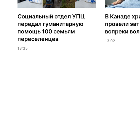
Социальный отдел УПЦ
В Канаде хр
передал гуманитарную
провели эв
помощь 100 семьям
вопреки вол
переселенцев
13:02
13:35