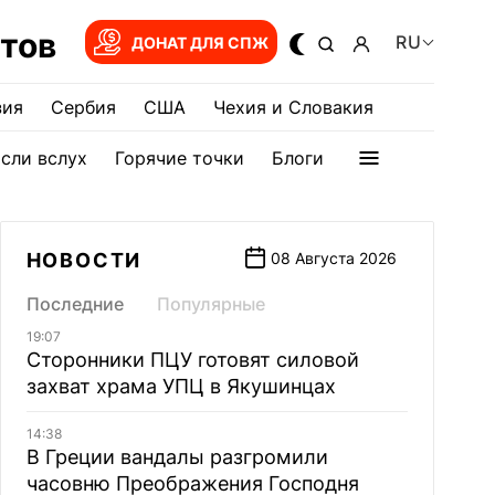
тов
RU
ДОНАТ ДЛЯ СПЖ
зия
Сербия
США
Чехия и Словакия
сли вслух
Горячие точки
Блоги
НОВОСТИ
08 Августа 2026
Последние
Популярные
19:07
Сторонники ПЦУ готовят силовой
захват храма УПЦ в Якушинцах
14:38
В Греции вандалы разгромили
часовню Преображения Господня