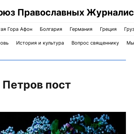
оюз Православных Журналис
ая Гора Афон
Болгария
Германия
Греция
Гру
ковь
История и культура
Вопрос священнику
Мы
а Петров пост