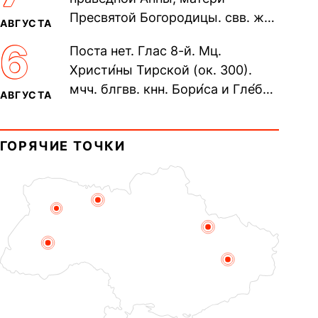
пещерах...
Пресвятой Богородицы. свв. жен
АВГУСТА
Олимпиа́ды, диаконисы (409) и
6
Поста нет. Глас 8-й. Мц.
прп. Евпракси́и девы,...
Христи́ны Тирской (ок. 300).
мчч. блгвв. кнн. Бори́са и Гле́ба,
АВГУСТА
во Святом Крещении Рома́на и
Дави́да (1015). Прп....
ГОРЯЧИЕ ТОЧКИ