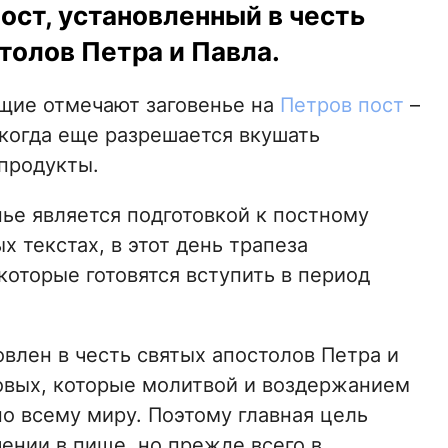
ост, установленный в честь
толов Петра и Павла.
щие отмечают заговенье на
Петров пост
–
 когда еще разрешается вкушать
продукты.
ье является подготовкой к постному
х текстах, в этот день трапеза
оторые готовятся вступить в период
овлен в честь святых апостолов Петра и
товых, которые молитвой и воздержанием
по всему миру. Поэтому главная цель
чении в пище, но прежде всего в