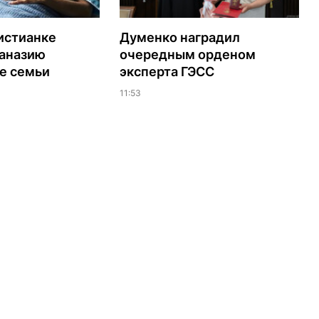
истианке
Думенко наградил
таназию
очередным орденом
е семьи
эксперта ГЭСС
11:53