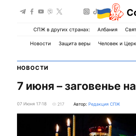
С
СПЖ в других странах:
Албания
Свят
Новости
Защита веры
Человек и Цер
НОВОСТИ
7 июня – заговенье н
07 Июня 17:18
Автор:
Редакция СПЖ
217