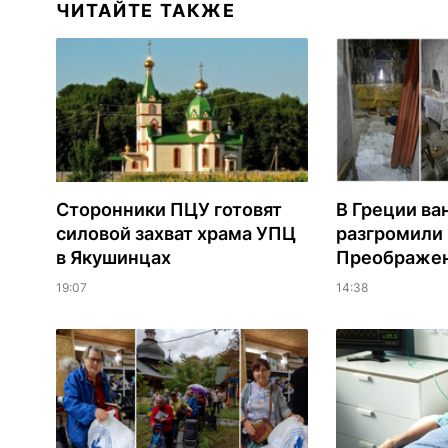
ЧИТАЙТЕ ТАКЖЕ
Сторонники ПЦУ готовят
В Греции ва
силовой захват храма УПЦ
разгромили
в Якушинцах
Преображен
19:07
14:38