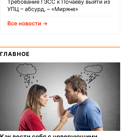
Требование ГЭСС к Почаеву выйти из
УПЦ – абсурд, – «Миряне»
Все новости
ГЛАВНОЕ
Как вести себя с неверующими