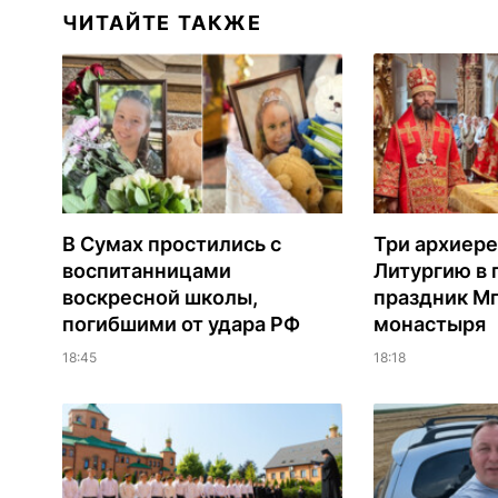
ЧИТАЙТЕ ТАКЖЕ
В Сумах простились с
Три архиере
воспитанницами
Литургию в
воскресной школы,
праздник М
погибшими от удара РФ
монастыря
18:45
18:18