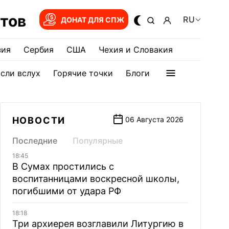
тов
RU
ДОНАТ ДЛЯ СПЖ
зия
Сербия
США
Чехия и Словакия
сли вслух
Горячие точки
Блоги
НОВОСТИ
06 Августа 2026
Последние
Популярные
18:45
В Сумах простились с
воспитанницами воскресной школы,
погибшими от удара РФ
18:18
Три архиерея возглавили Литургию в