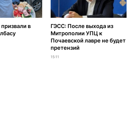
 призвали в
ГЭСС: После выхода из
олбасу
Митрополии УПЦ к
Почаевской лавре не будет
претензий
15:11