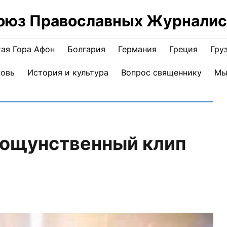
оюз Православных Журналис
ая Гора Афон
Болгария
Германия
Греция
Гру
ковь
История и культура
Вопрос священнику
Мы
кощунственный клип