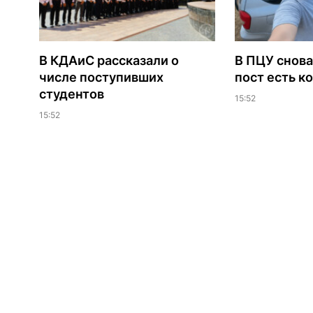
В КДАиС рассказали о
В ПЦУ снова
числе поступивших
пост есть к
студентов
15:52
15:52