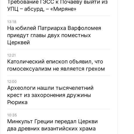
Требование ГЭСС к Почаеву выйти из
УПЦ – абсурд, – «Миряне»
13:18
На юбилей Патриарха Варфоломея
приедут главы двух поместных
Церквей
12:21
Католический епископ объявил, что
гомосексуализм не является грехом
12:00
Археологи нашли тысячелетний
крест из захоронения дружины
Рюрика
10:35
Минкульт Греции передал Церкви
два древних византийских храма