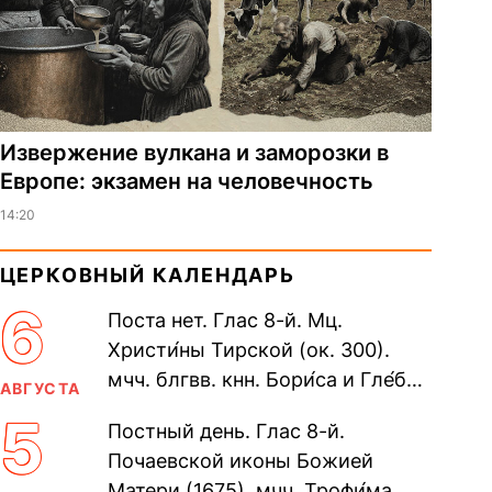
Извержение вулкана и заморозки в
Европе: экзамен на человечность
14:20
ЦЕРКОВНЫЙ КАЛЕНДАРЬ
6
Поста нет. Глас 8-й. Мц.
Христи́ны Тирской (ок. 300).
мчч. блгвв. кнн. Бори́са и Гле́ба,
АВГУСТА
во Святом Крещении Рома́на и
5
Постный день. Глас 8-й.
Дави́да (1015). Прп....
Почаевской иконы Божией
Матери (1675). мчч. Трофи́ма,