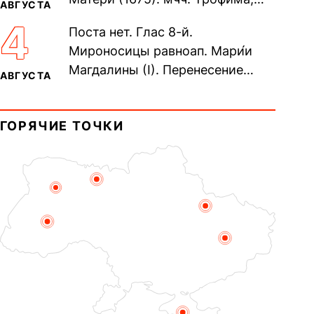
АВГУСТА
Фео́фила и с ними 13-ти
4
Поста нет. Глас 8-й.
мучеников (284–305). прав.
Мироносицы равноап. Мари́и
воина Фео́дора...
Магдалины (I). Перенесение
АВГУСТА
мощей сщмч. Фо́ки, епископа
Синопского (403–404). Прп.
ГОРЯЧИЕ ТОЧКИ
Корни́лия...