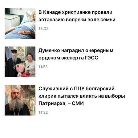
В Канаде христианке провели
эвтаназию вопреки воле семьи
13:02
Думенко наградил очередным
орденом эксперта ГЭСС
11:53
Служивший с ПЦУ болгарский
клирик пытался влиять на выборы
Патриарха, – СМИ
11:32