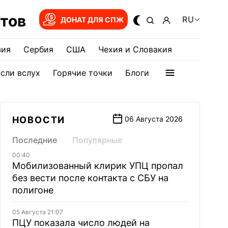
тов
RU
ДОНАТ ДЛЯ СПЖ
зия
Сербия
США
Чехия и Словакия
сли вслух
Горячие точки
Блоги
НОВОСТИ
06 Августа 2026
Последние
Популярные
00:40
Мобилизованный клирик УПЦ пропал
без вести после контакта с СБУ на
полигоне
05 Августа 21:07
ПЦУ показала число людей на