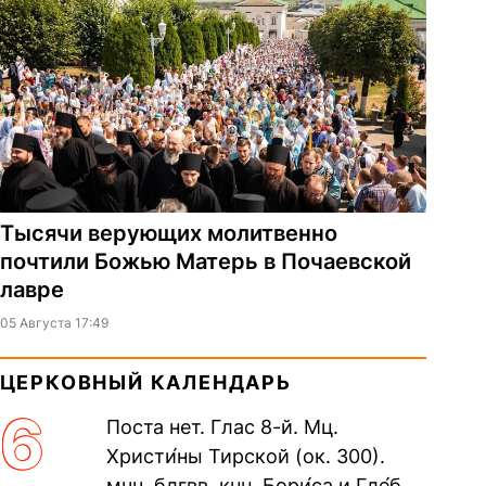
Тысячи верующих молитвенно
почтили Божью Матерь в Почаевской
лавре
05 Августа 17:49
ЦЕРКОВНЫЙ КАЛЕНДАРЬ
6
Поста нет. Глас 8-й. Мц.
Христи́ны Тирской (ок. 300).
мчч. блгвв. кнн. Бори́са и Гле́ба,