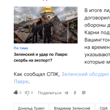
В итоге л
договорил
обороны д
Карни под
Вашингтон
на времен
По теме
указывают
Зеленский и удар по Лавре:
скорбь на экспорт?
которые м
Как сообщал СПЖ,
Зеленский обсудил
Лавре
.
0
0
Поделиться
Дональд Трамп
Владимир Зеленский
США