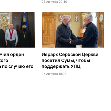
05 Августа 20:40
учил орден
Иерарх Сербской Церкви
кого
посетил Сумы, чтобы
 по случаю его
поддержать УПЦ
05 Августа 18:08