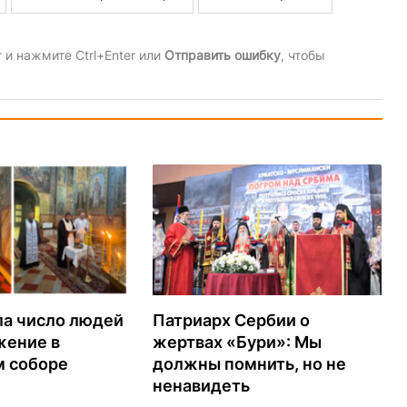
и нажмите Ctrl+Enter или
Отправить ошибку
, чтобы
ла число людей
Патриарх Сербии о
жение в
жертвах «Бури»: Мы
м соборе
должны помнить, но не
ненавидеть