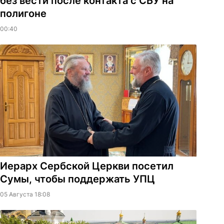
без вести после контакта с СБУ на
полигоне
00:40
Иерарх Сербской Церкви посетил
Сумы, чтобы поддержать УПЦ
05 Августа 18:08