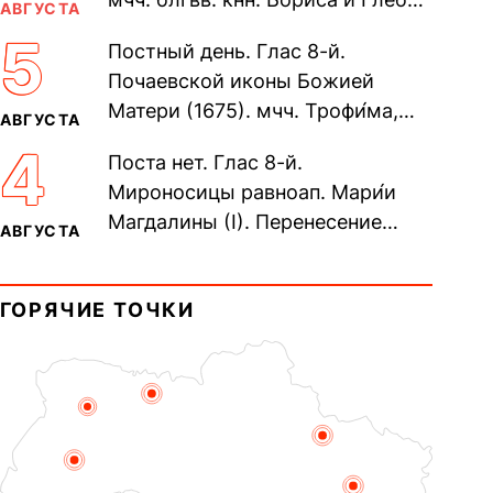
АВГУСТА
во Святом Крещении Рома́на и
5
Постный день. Глас 8-й.
Дави́да (1015). Прп....
Почаевской иконы Божией
Матери (1675). мчч. Трофи́ма,
АВГУСТА
Фео́фила и с ними 13-ти
4
Поста нет. Глас 8-й.
мучеников (284–305). прав.
Мироносицы равноап. Мари́и
воина Фео́дора...
Магдалины (I). Перенесение
АВГУСТА
мощей сщмч. Фо́ки, епископа
Синопского (403–404). Прп.
ГОРЯЧИЕ ТОЧКИ
Корни́лия...