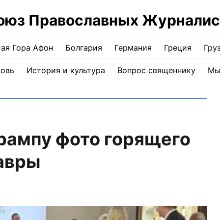
оюз Православных Журналис
ая Гора Афон
Болгария
Германия
Греция
Гру
ковь
История и культура
Вопрос священнику
Мы
рампу фото горящего
авры