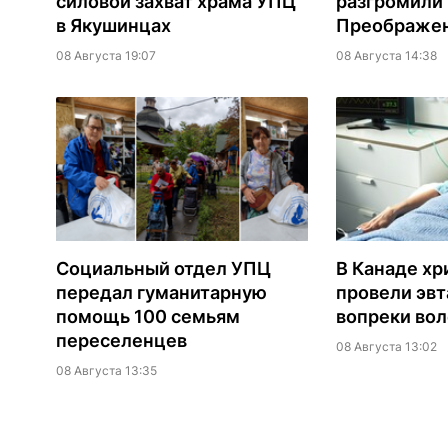
силовой захват храма УПЦ
разгромили
в Якушинцах
Преображен
08 Августа 19:07
08 Августа 14:38
Социальный отдел УПЦ
В Канаде хр
передал гуманитарную
провели эв
помощь 100 семьям
вопреки вол
переселенцев
08 Августа 13:02
08 Августа 13:35