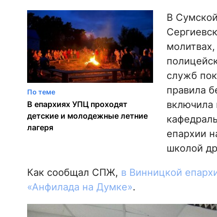
В Сумско
Сергиевск
молитвах,
полицейск
служб пок
правила б
По теме
включила 
В епархиях УПЦ проходят
детские и молодежные летние
кафедраль
лагеря
епархии н
школой др
Как сообщал СПЖ,
в Винницкой епарх
«Анфилада на Думке»
.