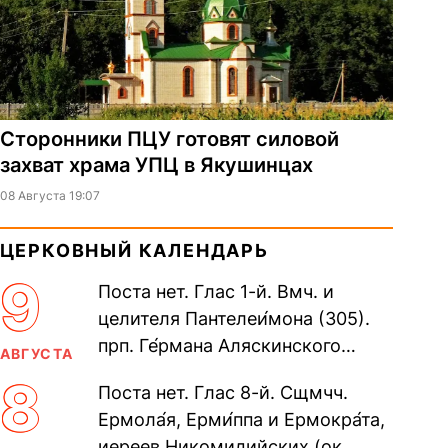
Сторонники ПЦУ готовят силовой
захват храма УПЦ в Якушинцах
08 Августа 19:07
ЦЕРКОВНЫЙ КАЛЕНДАРЬ
9
Поста нет. Глас 1-й. Вмч. и
целителя Пантелеи́мона (305).
прп. Ге́рмана Аляскинского
АВГУСТА
(прославление 1970). Блж.
8
Поста нет. Глас 8-й. Сщмчч.
Николая Кочанова, Христа
Ермола́я, Ерми́ппа и Ермокра́та,
ради...
иереев Никомидийских (ок.