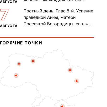
АВГУСТА
305). Прп. Моисе́я У́грина,
7
Постный день. Глас 8-й. Успение
Печерского, в Ближних
праведной Анны, матери
пещерах...
Пресвятой Богородицы. свв. жен
АВГУСТА
Олимпиа́ды, диаконисы (409) и
прп. Евпракси́и девы,...
ГОРЯЧИЕ ТОЧКИ