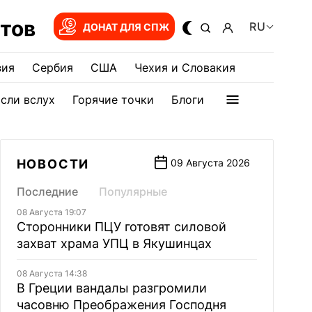
тов
RU
ДОНАТ ДЛЯ СПЖ
зия
Сербия
США
Чехия и Словакия
сли вслух
Горячие точки
Блоги
НОВОСТИ
09 Августа 2026
Последние
Популярные
08 Августа 19:07
Сторонники ПЦУ готовят силовой
захват храма УПЦ в Якушинцах
08 Августа 14:38
В Греции вандалы разгромили
часовню Преображения Господня