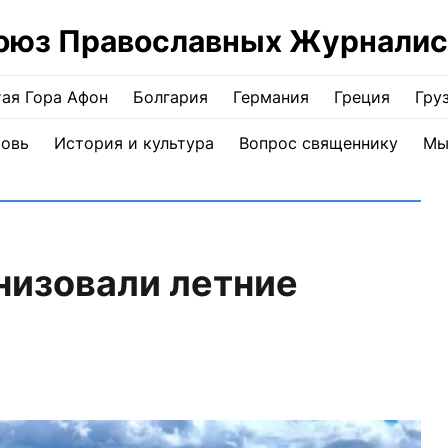
оюз Православных Журналис
ая Гора Афон
Болгария
Германия
Греция
Гру
ковь
История и культура
Вопрос священнику
Мы
низовали летние