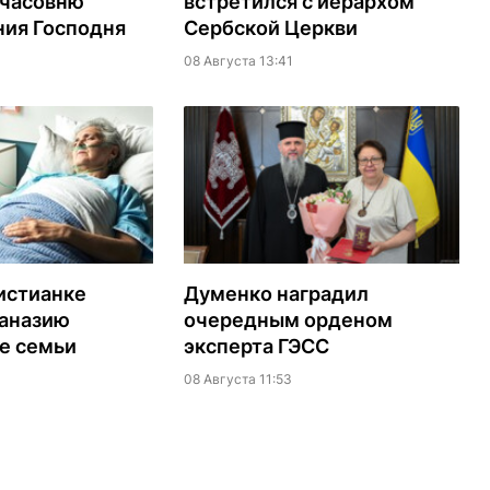
 часовню
встретился с иерархом
ия Господня
Сербской Церкви
08 Августа 13:41
истианке
Думенко наградил
таназию
очередным орденом
е семьи
эксперта ГЭСС
08 Августа 11:53