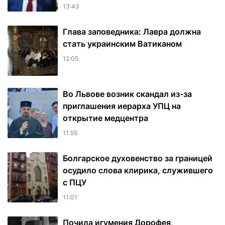
13:43
Глава заповедника: Лавра должна
стать украинским Ватиканом
12:05
Во Львове возник скандал из-за
приглашения иерарха УПЦ на
открытие медцентра
11:55
Болгарское духовенство за границей
осудило слова клирика, служившего
с ПЦУ
11:01
Почила игумения Дорофея,