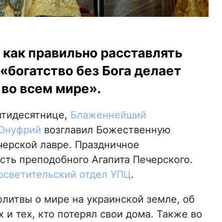
 как правильно расставлять
 «богатство без Бога делает
во всем мире».
ятидесятнице,
Блаженнейший
 Онуфрий
возглавил Божественную
черской лавре. Праздничное
сть преподобного Агапита Печерского.
светительский отдел УПЦ
.
литвы о мире на украинской земле, об
х и тех, кто потерял свои дома. Также во