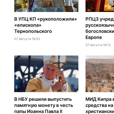
В УПЦ КП «рукоположили»
РПЦЗ учред
«епископа»
русскоязыч
Тернопольского
богословски
Европе
07 Августа 18:33
07 Августа 18:13
В НБУ решили выпустить
МИД Кипра 
памятную монету в честь
средства н
папы Иоанна Павла II
христианск