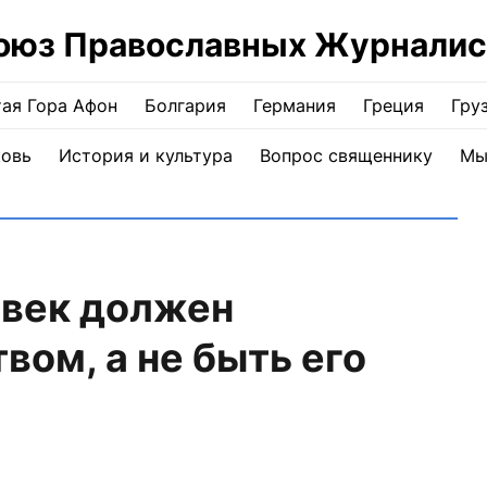
оюз Православных Журналис
ая Гора Афон
Болгария
Германия
Греция
Гру
ковь
История и культура
Вопрос священнику
Мы
век должен
вом, а не быть его