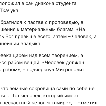
оложил в сан диакона студента
Ткачука.
братился к пастве с проповедью, в
шения к материальным благам. «На
ь Бог превыше всего, затем – человек, а
еннейший владыка.
овека царем над всем творением, а
ься рабом вещей. «Человек должен
го рабом», – подчеркнул Митрополит
что земные сокровища сами по себе не
тья... Тот человек, который имеет
й несчастный человек в мире», – отметил