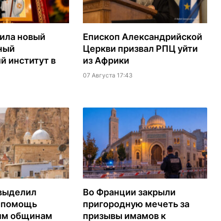
ила новый
Епископ Александрийской
ный
Церкви призвал РПЦ уйти
й институт в
из Африки
07 Августа 17:43
выделил
Во Франции закрыли
а помощь
пригородную мечеть за
им общинам
призывы имамов к