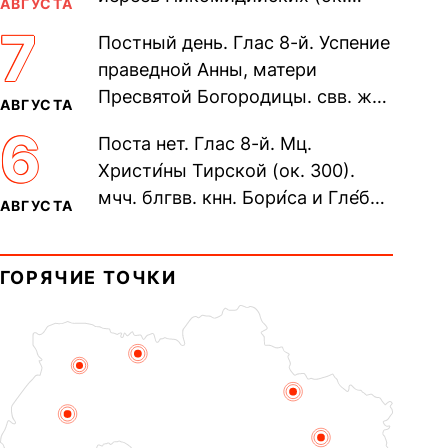
АВГУСТА
305). Прп. Моисе́я У́грина,
7
Постный день. Глас 8-й. Успение
Печерского, в Ближних
праведной Анны, матери
пещерах...
Пресвятой Богородицы. свв. жен
АВГУСТА
Олимпиа́ды, диаконисы (409) и
6
Поста нет. Глас 8-й. Мц.
прп. Евпракси́и девы,...
Христи́ны Тирской (ок. 300).
мчч. блгвв. кнн. Бори́са и Гле́ба,
АВГУСТА
во Святом Крещении Рома́на и
Дави́да (1015). Прп....
ГОРЯЧИЕ ТОЧКИ