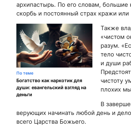
архипастырь. По его словам, большие
скорбь и постоянный страх кражи или
Также вла
«чистом о
разум. «Ес
тело чисто
и души ра
Предстоят
По теме
чистоту ум
Богатство как наркотик для
души: евангельский взгляд на
плохих мы
деньги
В заверш
верующих начинать любой день и дело
всего Царства Божьего.