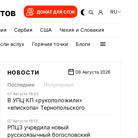
тов
RU
ДОНАТ ДЛЯ СПЖ
зия
Сербия
США
Чехия и Словакия
сли вслух
Горячие точки
Блоги
НОВОСТИ
08 Августа 2026
Последние
Популярные
07 Августа 18:33
В УПЦ КП «рукоположили»
«епископа» Тернопольского
07 Августа 18:13
РПЦЗ учредила новый
русскоязычный богословский