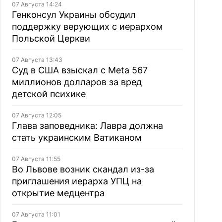
07 Августа 14:24
Генконсул Украины обсудил
поддержку верующих с иерархом
Польской Церкви
07 Августа 13:43
Суд в США взыскал с Meta 567
миллионов долларов за вред
детской психике
07 Августа 12:05
Глава заповедника: Лавра должна
стать украинским Ватиканом
07 Августа 11:55
Во Львове возник скандал из-за
приглашения иерарха УПЦ на
открытие медцентра
07 Августа 11:01