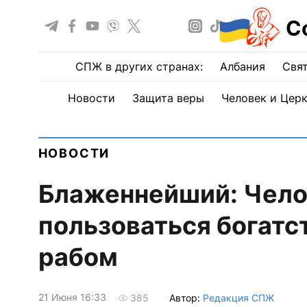
С
СПЖ в других странах:
Албания
Свят
Новости
Защита веры
Человек и Цер
НОВОСТИ
Блаженнейший: Чело
пользоваться богатст
рабом
21 Июня 16:33
Автор:
Редакция СПЖ
385