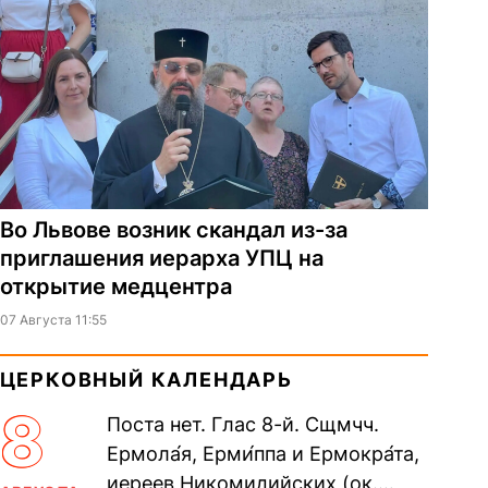
Во Львове возник скандал из-за
приглашения иерарха УПЦ на
открытие медцентра
07 Августа 11:55
ЦЕРКОВНЫЙ КАЛЕНДАРЬ
8
Поста нет. Глас 8-й. Сщмчч.
Ермола́я, Ерми́ппа и Ермокра́та,
иереев Никомидийских (ок.