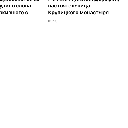
удило слова
настоятельница
ужившего с
Крупицкого монастыря
09:23