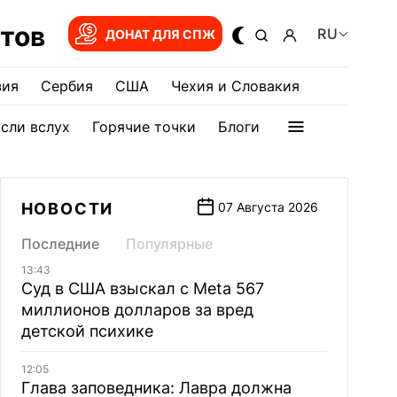
тов
RU
ДОНАТ ДЛЯ СПЖ
зия
Сербия
США
Чехия и Словакия
сли вслух
Горячие точки
Блоги
НОВОСТИ
07 Августа 2026
Последние
Популярные
13:43
Суд в США взыскал с Meta 567
миллионов долларов за вред
детской психике
12:05
Глава заповедника: Лавра должна