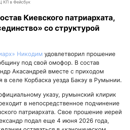
Ц КП в Фейсбук
остав Киевского патриархата,
«единство» со структурой
иарх» Никодим
удовлетворил прошение
общину под свой омофор. В состав
ндр Акасандрей вместе с приходом
я в селе Корбаска уезда Бакэу в Румынии.
официальному указу, румынский клирик
реходит в непосредственное подчинение
вского патриархата. Свое прошение иерей
ександр подал еще 4 июня 2026 года,
желании оставаться в «каноническом