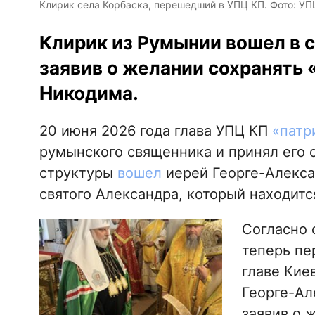
Клирик села Корбаска, перешедший в УПЦ КП. Фото: УП
Клирик из Румынии вошел в с
заявив о желании сохранять 
Никодима.
20 июня 2026 года глава УПЦ КП
«патр
румынского священника и принял его 
структуры
вошел
иерей Георге-Алекса
святого Александра, который находитс
Согласно 
теперь пе
главе Кие
Георге-Ал
заявив о 