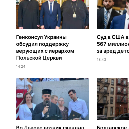
Генконсул Украины
Суд в США в
обсудил поддержку
567 миллио
верующих с иерархом
за вред дет
Польской Церкви
13:43
14:24
Во Львове возник скандал
Болгарское 