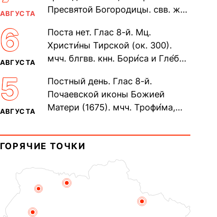
Пресвятой Богородицы. свв. жен
АВГУСТА
Олимпиа́ды, диаконисы (409) и
6
Поста нет. Глас 8-й. Мц.
прп. Евпракси́и девы,...
Христи́ны Тирской (ок. 300).
мчч. блгвв. кнн. Бори́са и Гле́ба,
АВГУСТА
во Святом Крещении Рома́на и
5
Постный день. Глас 8-й.
Дави́да (1015). Прп....
Почаевской иконы Божией
Матери (1675). мчч. Трофи́ма,
АВГУСТА
Фео́фила и с ними 13-ти
мучеников (284–305). прав.
ГОРЯЧИЕ ТОЧКИ
воина Фео́дора...