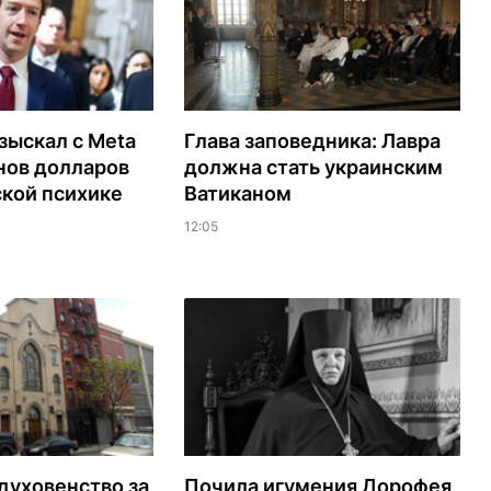
зыскал с Meta
Глава заповедника: Лавра
нов долларов
должна стать украинским
ской психике
Ватиканом
12:05
духовенство за
Почила игумения Дорофея,