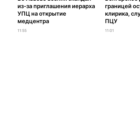
из-за приглашения иерарха
границей ос
УПЦ на открытие
клирика, сл
медцентра
ПЦУ
11:55
11:01