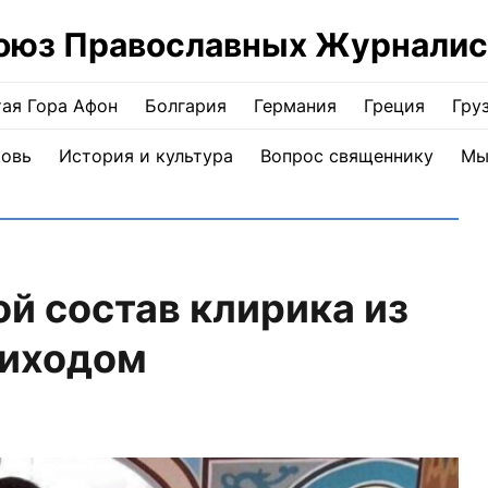
оюз Православных Журналис
ая Гора Афон
Болгария
Германия
Греция
Гру
ковь
История и культура
Вопрос священнику
Мы
ой состав клирика из
риходом